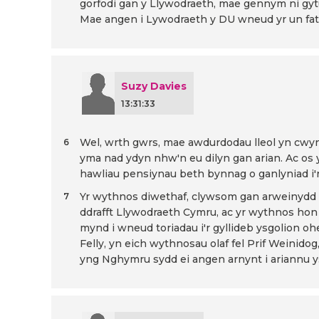
gorfodi gan y Llywodraeth, mae gennym ni gyt
Mae angen i Lywodraeth y DU wneud yr un fat
Suzy Davies
13:31:33
Wel, wrth gwrs, mae awdurdodau lleol yn cwy
6
yma nad ydyn nhw'n eu dilyn gan arian. Ac os
hawliau pensiynau beth bynnag o ganlyniad i'r 
Yr wythnos diwethaf, clywsom gan arweinydd 
7
ddrafft Llywodraeth Cymru, ac yr wythnos hon
mynd i wneud toriadau i'r gyllideb ysgolion o
Felly, yn eich wythnosau olaf fel Prif Weinid
yng Nghymru sydd ei angen arnynt i ariannu ys