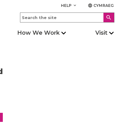
HELP
CYMRAEG
keyboard_arrow_down
language
search
How We Work
Visit
d