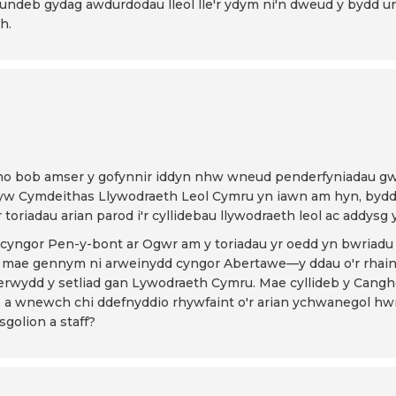
undeb gydag awdurdodau lleol lle'r ydym ni'n dweud y bydd 
h.
no bob amser y gofynnir iddyn nhw wneud penderfyniadau gwar
 yw Cymdeithas Llywodraeth Leol Cymru yn iawn am hyn, bydd 
toriadau arian parod i'r cyllidebau llywodraeth leol ac addysg
cyngor Pen-y-bont ar Ogwr am y toriadau yr oedd yn bwriadu 
 mae gennym ni arweinydd cyngor Abertawe—y ddau o'r rhain 
herwydd y setliad gan Lywodraeth Cymru. Mae cyllideb y Canghel
og, a wnewch chi ddefnyddio rhywfaint o'r arian ychwanegol hwn
golion a staff?