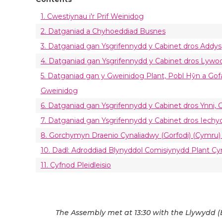
1. Cwestiynau i'r Prif Weinidog
2. Datganiad a Chyhoeddiad Busnes
3. Datganiad gan Ysgrifennydd y Cabinet dros Add
4. Datganiad gan Ysgrifennydd y Cabinet dros Lywo
5. Datganiad gan y Gweinidog Plant, Pobl Hŷn a Gofal
Gweinidog
6. Datganiad gan Ysgrifennydd y Cabinet dros Ynni, Cy
7. Datganiad gan Ysgrifennydd y Cabinet dros Iechy
8. Gorchymyn Draenio Cynaliadwy (Gorfodi) (Cymru) 
10. Dadl: Adroddiad Blynyddol Comisiynydd Plant C
11. Cyfnod Pleidleisio
The Assembly met at 13:30 with the Llywydd (El