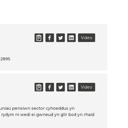
Video
52895
Video
lluniau pensiwn sector cyhoeddus yn
c rydym ni wedi ei gwneud yn glir bod yn rhaid