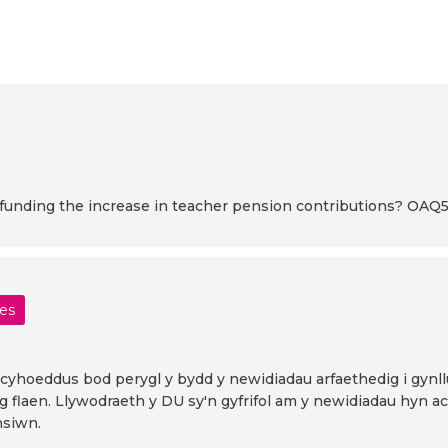
n funding the increase in teacher pension contributions? OAQ
les
r cyhoeddus bod perygl y bydd y newidiadau arfaethedig i gyn
g flaen. Llywodraeth y DU sy'n gyfrifol am y newidiadau hyn a
nsiwn.