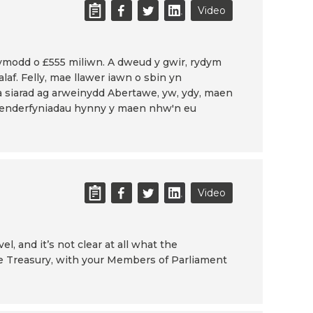
Video
wgrymodd o £555 miliwn. A dweud y gwir, rydym
af. Felly, mae llawer iawn o sbin yn
 a siarad ag arweinydd Abertawe, yw, ydy, maen
penderfyniadau hynny y maen nhw'n eu
Video
, and it’s not clear at all what the
he Treasury, with your Members of Parliament