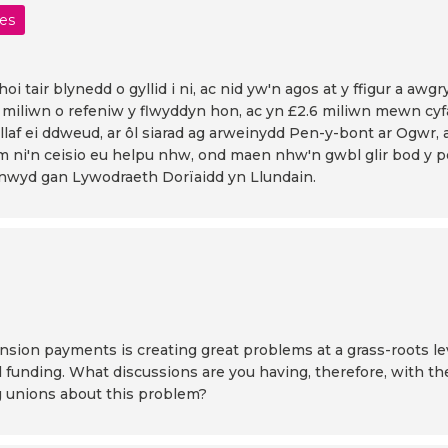
les
oi tair blynedd o gyllid i ni, ac nid yw'n agos at y ffigur a a
 miliwn o refeniw y flwyddyn hon, ac yn £2.6 miliwn mewn cyfal
llaf ei ddweud, ar ôl siarad ag arweinydd Pen-y-bont ar Ogwr,
 ni'n ceisio eu helpu nhw, ond maen nhw'n gwbl glir bod y 
wynwyd gan Lywodraeth Dorïaidd yn Llundain.
nsion payments is creating great problems at a grass-roots level
l funding. What discussions are you having, therefore, with t
g unions about this problem?