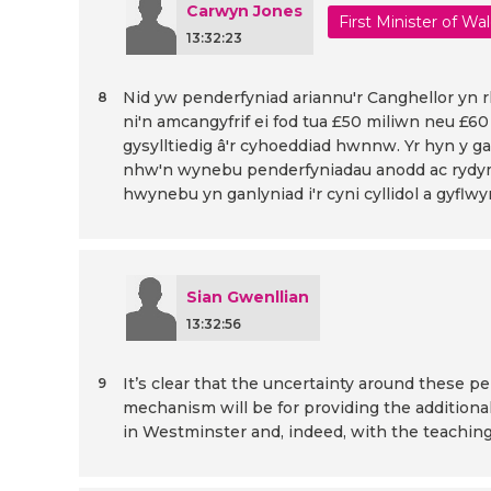
Carwyn Jones
First Minister of Wa
13:32:23
Nid yw penderfyniad ariannu'r Canghellor yn rh
8
ni'n amcangyfrif ei fod tua £50 miliwn neu £60
gysylltiedig â'r cyhoeddiad hwnnw. Yr hyn y ga
nhw'n wynebu penderfyniadau anodd ac rydym
hwynebu yn ganlyniad i'r cyni cyllidol a gyfl
Sian Gwenllian
13:32:56
It’s clear that the uncertainty around these pe
9
mechanism will be for providing the additiona
in Westminster and, indeed, with the teachin