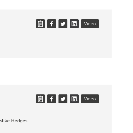
Video
Video
m Mike Hedges.