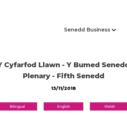
Senedd Business
Y Cyfarfod Llawn - Y Bumed Sened
Plenary - Fifth Senedd
13/11/2018
Bilingual
English
Welsh