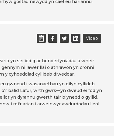
unrhyw gostau newydd yn cael eu hariannu.
Video
io yn seiliedig ar benderfyniadau a wneir
gennym ni lawer llai o athrawon yn cronni
 yn y cyhoeddiad cyllideb diweddar.
eu gwneud i wasanaethau yn dilyn cyllideb
o'r balid Lafur, wrth gwrs—yn dweud ei fod yn
lor yn dyrannu gwerth tair blynedd o gyllid.
nw i roi'r arian i arweinwyr awdurdodau lleol