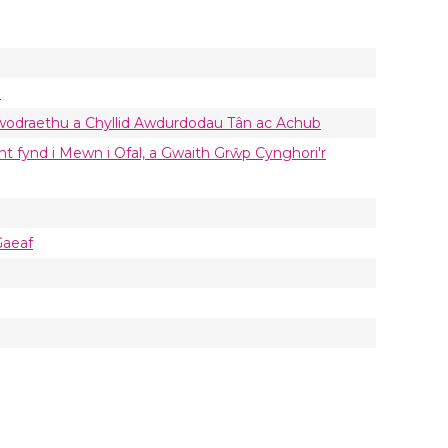
h
wodraethu a Chyllid Awdurdodau Tân ac Achub
nt fynd i Mewn i Ofal, a Gwaith Grŵp Cynghori'r
Gaeaf