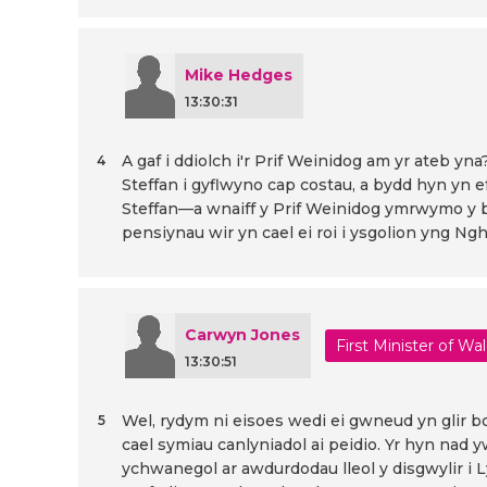
Mike Hedges
13:30:31
A gaf i ddiolch i'r Prif Weinidog am yr ateb y
4
Steffan i gyflwyno cap costau, a bydd hyn yn e
Steffan—a wnaiff y Prif Weinidog ymrwymo y by
pensiynau wir yn cael ei roi i ysgolion yng N
Carwyn Jones
First Minister of Wa
13:30:51
Wel, rydym ni eisoes wedi ei gwneud yn glir bo
5
cael symiau canlyniadol ai peidio. Yr hyn nad 
ychwanegol ar awdurdodau lleol y disgwylir i 