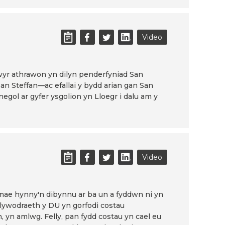
Video
ogwyr athrawon yn dilyn penderfyniad San
San Steffan—ac efallai y bydd arian gan San
gol ar gyfer ysgolion yn Lloegr i dalu am y
Video
d mae hynny'n dibynnu ar ba un a fyddwn ni yn
 Llywodraeth y DU yn gorfodi costau
 yn amlwg. Felly, pan fydd costau yn cael eu