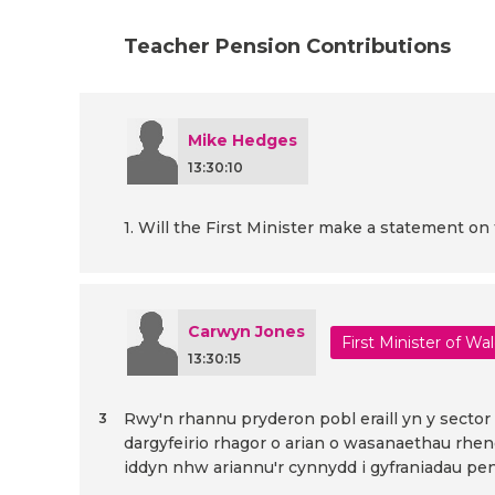
Teacher Pension Contributions
Mike Hedges
13:30:10
1. Will the First Minister make a statement o
Carwyn Jones
First Minister of Wa
13:30:15
Rwy'n rhannu pryderon pobl eraill yn y secto
3
dargyfeirio rhagor o arian o wasanaethau rhen
iddyn nhw ariannu'r cynnydd i gyfraniadau pe