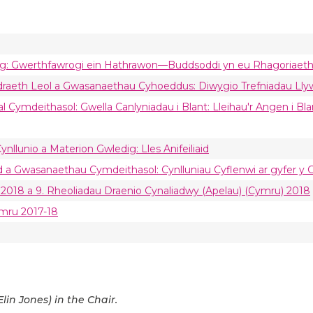
ysg: Gwerthfawrogi ein Hathrawon—Buddsoddi yn eu Rhagoriaet
draeth Leol a Gwasanaethau Cyhoeddus: Diwygio Trefniadau Lly
 Cymdeithasol: Gwella Canlyniadau i Blant: Lleihau'r Angen i Bla
nllunio a Materion Gwledig: Lles Anifeiliaid
d a Gwasanaethau Cymdeithasol: Cynlluniau Cyflenwi ar gyfer y 
2018 a 9. Rheoliadau Draenio Cynaliadwy (Apelau) (Cymru) 2018
ymru 2017-18
in Jones) in the Chair.