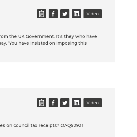
Video
 from the UK Government. It’s they who have
 say, ‘You have insisted on imposing this
Video
ies on council tax receipts? OAQ52931