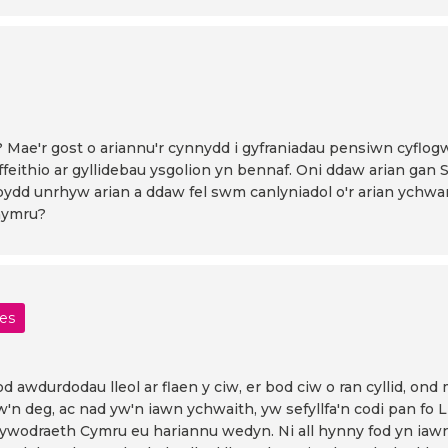
na? Mae'r gost o ariannu'r cynnydd i gyfraniadau pensiwn cyfl
ffeithio ar gyllidebau ysgolion yn bennaf. Oni ddaw arian gan 
dd unrhyw arian a ddaw fel swm canlyniadol o'r arian ychwane
ghymru?
les
d awdurdodau lleol ar flaen y ciw, er bod ciw o ran cyllid, on
yw'n deg, ac nad yw'n iawn ychwaith, yw sefyllfa'n codi pan fo
Lywodraeth Cymru eu hariannu wedyn. Ni all hynny fod yn iawn,