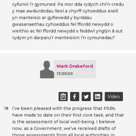
cyfunol i’r gymuned. Pa mor dda rydych chi’n credu
y mae awdurdodau lleol a chyrff cyhoeddus eraill
yn manteisio ar gyfleoedd y byrddau
gwasanaethau cyhoeddus fel ffordd newydd o
weithio ac fel ffordd newydd o feddwl ynglŷn â sut
rydym yn darparu’r manteision i’n cymunedau?
Mark Drakeford
13:39:00
Video
I’ve been pleased with the progress that PSBs
18
have made to date on their first core task, and that
is the assessment of local well-being. I believe
now, as a Government, we’ve received drafts of
those assessments from all local authorities in