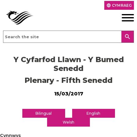
CYMRAEG
language
search
Y Cyfarfod Llawn - Y Bumed
Senedd
Plenary - Fifth Senedd
15/03/2017
Bilingual
English
Welsh
Cynnwys