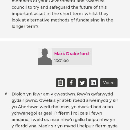
members of your Government and Swansea
council to try and safeguard the future of this
important asset in the short term, whilst they
look at alternative methods of fundraising in the
longer term?
Mark Drakeford
13:31:00
Video
Diolch yn fawr am y cwestiwn. Rwy’n gyfarwydd
6
gyda’r pwnc. Gwelais yr ateb roedd arweinydd y sir
yn Abertawe wedi rhoi mas, yn dweud bod arian
ychwanegol ar gael i’r fferm i roi cais i fewn
amdano, i weld os mae nhw’n gallu helpu nhw yn
y ffordd yna. Mae’r sir yn mynd i helpu’r fferm gyda