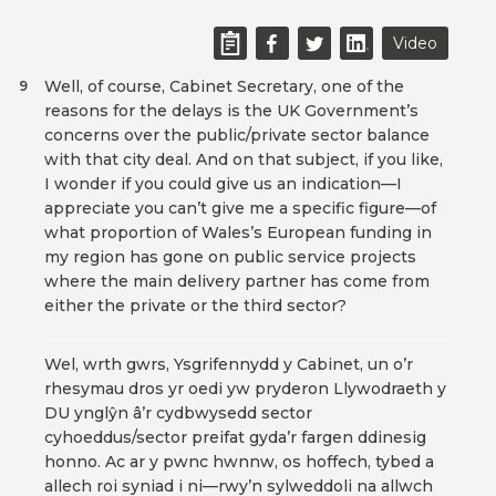
Video
Well, of course, Cabinet Secretary, one of the
9
reasons for the delays is the UK Government’s
concerns over the public/private sector balance
with that city deal. And on that subject, if you like,
I wonder if you could give us an indication—I
appreciate you can’t give me a specific figure—of
what proportion of Wales’s European funding in
my region has gone on public service projects
where the main delivery partner has come from
either the private or the third sector?
Wel, wrth gwrs, Ysgrifennydd y Cabinet, un o’r
rhesymau dros yr oedi yw pryderon Llywodraeth y
DU ynglŷn â’r cydbwysedd sector
cyhoeddus/sector preifat gyda’r fargen ddinesig
honno. Ac ar y pwnc hwnnw, os hoffech, tybed a
allech roi syniad i ni—rwy’n sylweddoli na allwch