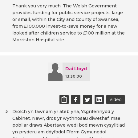
Thank you very much. The Welsh Government
provides funding for public service projects, large
or small, within the City and County of Swansea,
from £100,000 invest-to-save money for a new
looked after children service to £100 million at the
Morriston Hospital site.
Dai Lloyd
13:30:00
Video
Diolch yn fawr am yr ateb yna, Ysgrifennydd y
5
Cabinet. Nawr, dros yr wythnosau diwethaf, mae
pobl ar draws Abertawe wedi bod mewn cysylltiad
yn pryderu am ddyfodol Fferm Gymunedol