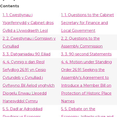
Contents
1. 1. Cwestiynau i
1. 1. Questions to the Cabinet
Ysgrifennydd y Cabinet dros
Secretary for Finance and
Gyllid a Llywodraeth Leol
Local Government
2. 2. Cwestiynau i Gomisiwn y
2. 2. Questions to the
Cynulliad
Assembly Commission
3. 3. Datganiadau 90 Eiliad
3. 3. 90-second Statements
4. 4. Cynnig o dan Reol
4. 4. Motion under Standing
Sefydlog 26.91 yn Ceisio
Order 26.91 Seeking the
Cytundeb y Cynulliad i
Assembly's Agreement to
Gyflwyno Bil Aelod ynghylch
Introduce a Member Bill on
Diogelu Enwau Lleoedd
Protection of Historic Place
Hanesyddol Cymru
Names
5. 5. Dadl ar Adroddiad
5. 5. Debate on the
Pwyllgor yr Economi,
Economy, Infrastructure and