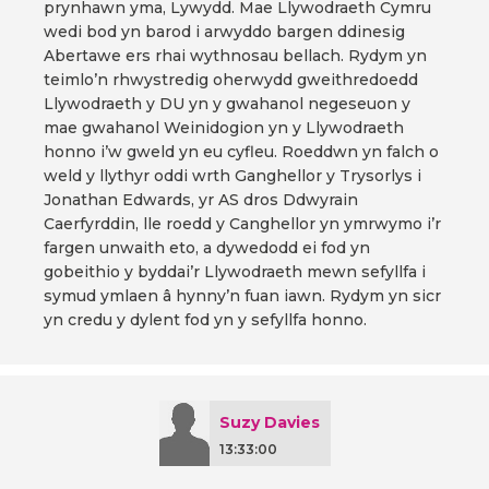
prynhawn yma, Lywydd. Mae Llywodraeth Cymru
wedi bod yn barod i arwyddo bargen ddinesig
Abertawe ers rhai wythnosau bellach. Rydym yn
teimlo’n rhwystredig oherwydd gweithredoedd
Llywodraeth y DU yn y gwahanol negeseuon y
mae gwahanol Weinidogion yn y Llywodraeth
honno i’w gweld yn eu cyfleu. Roeddwn yn falch o
weld y llythyr oddi wrth Ganghellor y Trysorlys i
Jonathan Edwards, yr AS dros Ddwyrain
Caerfyrddin, lle roedd y Canghellor yn ymrwymo i’r
fargen unwaith eto, a dywedodd ei fod yn
gobeithio y byddai’r Llywodraeth mewn sefyllfa i
symud ymlaen â hynny’n fuan iawn. Rydym yn sicr
yn credu y dylent fod yn y sefyllfa honno.
Suzy Davies
13:33:00