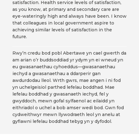
satisfaction. Health service levels of satisfaction,
as you know, at primary and secondary care are
eye-wateringly high and always have been. I know
that colleagues in local government aspire to
achieving similar levels of satisfaction in the
future.
Rwy’n credu bod pobl Abertawe yn cael gwerth da
am arian o’r buddsoddiad yr ydym yn ei wneud yn
eu gwasanaethau cyhoeddus—gwasanaethau
iechyd a gwasanaethau a ddarperir gan
awdurdodau lleol. Wrth gwrs, mae angen i ni fod
yn uchelgeisiol parthed lefelau boddhad. Mae
lefelau boddhad y gwasanaeth iechyd, fel y
gwyddoch, mewn gofal sylfaenol ac eilaidd yn
eithriadol o uchel a bob amser wedi bod. Gwn fod
cydweithwyr mewn llywodraeth leol yn anelu at
gyflawni lefelau boddhad tebyg yn y dyfodol.