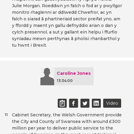
Julie Morgan. Roeddwn yn falch o fod ar y pwyllgor
monitro rhaglenni ar ddiwedd Chwefror, ac yn
falch o siarad â phartneriaid sector preifat yno, am
y ffordd y maent yn gallu defnyddio arian o dan y
cylch presennol, a sut y gallant ein helpu i ffurfio
syniadau mewn perthynas â pholisi rhanbarthol y
tu hwnt i Brexit.
Caroline Jones
13:34:00
Video
Cabinet Secretary, the Welsh Government provide
11
the City and County of Swansea with around £300
million per year to deliver public service to the