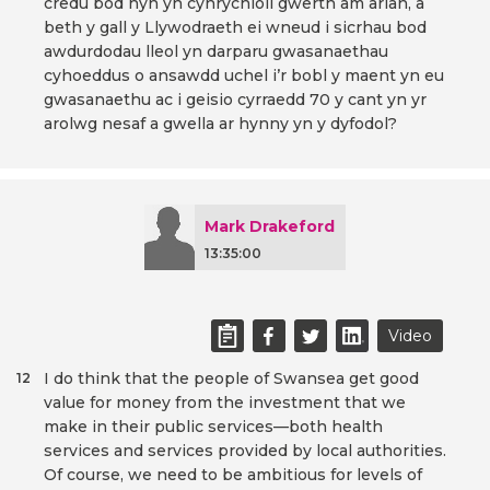
credu bod hyn yn cynrychioli gwerth am arian, a
beth y gall y Llywodraeth ei wneud i sicrhau bod
awdurdodau lleol yn darparu gwasanaethau
cyhoeddus o ansawdd uchel i’r bobl y maent yn eu
gwasanaethu ac i geisio cyrraedd 70 y cant yn yr
arolwg nesaf a gwella ar hynny yn y dyfodol?
Mark Drakeford
13:35:00
Video
I do think that the people of Swansea get good
12
value for money from the investment that we
make in their public services—both health
services and services provided by local authorities.
Of course, we need to be ambitious for levels of