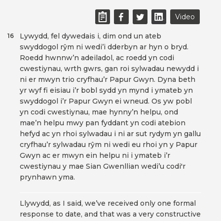
Video
Lywydd, fel dywedais i, dim ond un ateb
16
swyddogol rŷm ni wedi’i dderbyn ar hyn o bryd.
Roedd hwnnw’n adeiladol, ac roedd yn codi
cwestiynau, wrth gwrs, gan roi sylwadau newydd i
ni er mwyn trio cryfhau’r Papur Gwyn. Dyna beth
yr wyf fi eisiau i’r bobl sydd yn mynd i ymateb yn
swyddogol i’r Papur Gwyn ei wneud. Os yw pobl
yn codi cwestiynau, mae hynny’n helpu, ond
mae’n helpu mwy pan fyddant yn codi atebion
hefyd ac yn rhoi sylwadau i ni ar sut rydym yn gallu
cryfhau’r sylwadau rŷm ni wedi eu rhoi yn y Papur
Gwyn ac er mwyn ein helpu ni i ymateb i’r
cwestiynau y mae Sian Gwenllian wedi’u codi'r
prynhawn yma.
Llywydd, as I said, we’ve received only one formal
response to date, and that was a very constructive