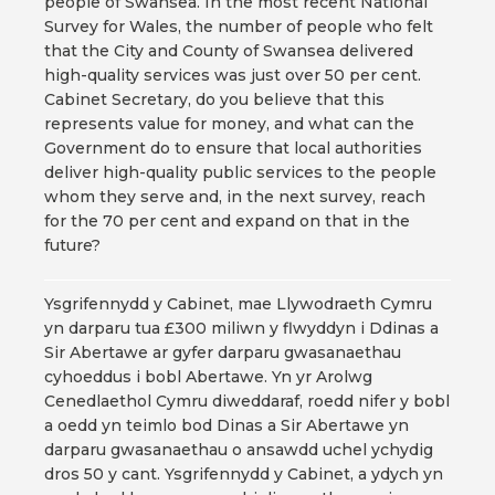
people of Swansea. In the most recent National
Survey for Wales, the number of people who felt
that the City and County of Swansea delivered
high-quality services was just over 50 per cent.
Cabinet Secretary, do you believe that this
represents value for money, and what can the
Government do to ensure that local authorities
deliver high-quality public services to the people
whom they serve and, in the next survey, reach
for the 70 per cent and expand on that in the
future?
Ysgrifennydd y Cabinet, mae Llywodraeth Cymru
yn darparu tua £300 miliwn y flwyddyn i Ddinas a
Sir Abertawe ar gyfer darparu gwasanaethau
cyhoeddus i bobl Abertawe. Yn yr Arolwg
Cenedlaethol Cymru diweddaraf, roedd nifer y bobl
a oedd yn teimlo bod Dinas a Sir Abertawe yn
darparu gwasanaethau o ansawdd uchel ychydig
dros 50 y cant. Ysgrifennydd y Cabinet, a ydych yn