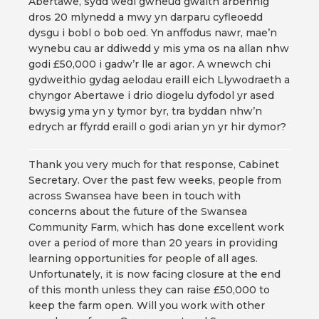
Abertawe, sydd wedi gwneud gwaith arbennig
dros 20 mlynedd a mwy yn darparu cyfleoedd
dysgu i bobl o bob oed. Yn anffodus nawr, mae’n
wynebu cau ar ddiwedd y mis yma os na allan nhw
godi £50,000 i gadw’r lle ar agor. A wnewch chi
gydweithio gydag aelodau eraill eich Llywodraeth a
chyngor Abertawe i drio diogelu dyfodol yr ased
bwysig yma yn y tymor byr, tra byddan nhw’n
edrych ar ffyrdd eraill o godi arian yn yr hir dymor?
Thank you very much for that response, Cabinet
Secretary. Over the past few weeks, people from
across Swansea have been in touch with
concerns about the future of the Swansea
Community Farm, which has done excellent work
over a period of more than 20 years in providing
learning opportunities for people of all ages.
Unfortunately, it is now facing closure at the end
of this month unless they can raise £50,000 to
keep the farm open. Will you work with other