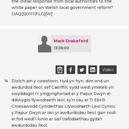
the initial response from local authorities to the
white paper on Welsh local government reform?
OAQ(5)0111(FLG)[W]
Mark Drakeford
13:36:00
Video
Diolch am y cwestiwn. Hyd yn hyn, dim ond un
14
awdurdod lleol, sef Caerffili, sydd wedi ymateb yn
swyddogol i’r ymgynghoriad ar y Papur Gwyn ar
ddiwygio llywodraeth leol, sy’n cau ar 11 Ebrill.
Croesawodd Cymdeithas Llywodraeth Leol Cymru
y Papur Gwyn ar ran yr awdurdodau lleol, gan nodi
ei fod wedi’i lunio ar sail trafodaethau gyda’r
awdurdodau lleol.