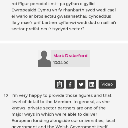
roi ffigur penodol i mi—pa gyfran o gyllid
Ewropeaidd Cymru yn fy rhanbarth sydd wedi cael
ei wario ar brosiectau gwasanaethau cyhoeddus
lle y mae’r prif bartner cyflenwi wedi dod o naill ai’r
sector preifat neu’r trydydd sector?
Mark Drakeford
13:34:00
Video
I’m very happy to provide those figures and that
10
level of detail to the Member. In general, as she
knows, private sector partners are one of the
major ways in which we’re able to deliver
European funding alongside our universities, local
government and the Welsh Government itself.