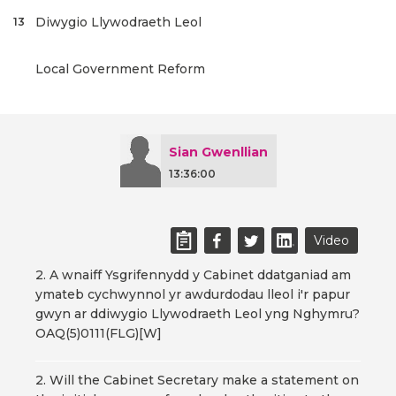
Diwygio Llywodraeth Leol
13
Local Government Reform
Sian Gwenllian
13:36:00
Video
2. A wnaiff Ysgrifennydd y Cabinet ddatganiad am
ymateb cychwynnol yr awdurdodau lleol i'r papur
gwyn ar ddiwygio Llywodraeth Leol yng Nghymru?
OAQ(5)0111(FLG)[W]
2. Will the Cabinet Secretary make a statement on