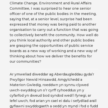
Climate Change, Environment and Rural Affairs
Committee, I was surprised to hear one senior
officer of one of the public bodies in the meeting,
saying that, at a senior level, surprise had been
expressed that money was being paid to another
organisation to carry out a function that was going
to collectively benefit the community. How well do
you think local authority and other public bodies
are grasping the opportunities of public service
boards as a new way of working and a new way of
thinking about how we deliver the benefits for
our communities?
Ar ymweliad diweddar ag Aberdaugleddau gyda’r
Pwyllgor Newid Hinsawdd, Amgylchedd a
Materion Gwledig, roeddwn yn synnu clywed
uwch-swyddog un o’r cyrff cyhoeddus yn y
cyfarfod yn dweud bod syndod wedi’i fynegi, ar
lefel uwch, fod arian yn cael ei dalu i sefydliad arall
gyflawni swyddogaeth a oedd yn mynd i fod o fudd