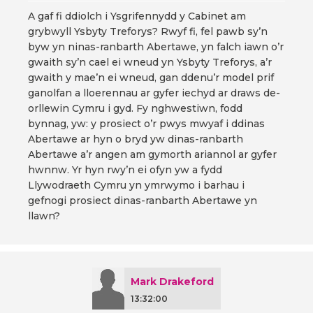
A gaf fi ddiolch i Ysgrifennydd y Cabinet am
grybwyll Ysbyty Treforys? Rwyf fi, fel pawb sy’n
byw yn ninas-ranbarth Abertawe, yn falch iawn o’r
gwaith sy’n cael ei wneud yn Ysbyty Treforys, a’r
gwaith y mae’n ei wneud, gan ddenu’r model prif
ganolfan a lloerennau ar gyfer iechyd ar draws de-
orllewin Cymru i gyd. Fy nghwestiwn, fodd
bynnag, yw: y prosiect o’r pwys mwyaf i ddinas
Abertawe ar hyn o bryd yw dinas-ranbarth
Abertawe a’r angen am gymorth ariannol ar gyfer
hwnnw. Yr hyn rwy’n ei ofyn yw a fydd
Llywodraeth Cymru yn ymrwymo i barhau i
gefnogi prosiect dinas-ranbarth Abertawe yn
llawn?
Mark Drakeford
13:32:00