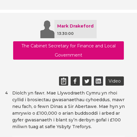
Mark Drakeford
13:30:00
The Cabinet Secretary for Finance and Local
Government
Video
Diolch yn fawr. Mae Llywodraeth Cymru yn rhoi
4
cyllid i brosiectau gwasanaethau cyhoeddus, mawr
neu fach, o fewn Dinas a Sir Abertawe. Mae hyn yn
amrywio o £100,000 o arian buddsoddi i arbed ar
gyfer gwasanaeth i blant sy’n derbyn gofal i £100
miliwn tuag at safle Ysbyty Treforys.