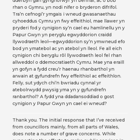
dderbyn gan gynghorwyr yn bennaf, ac o bob
rhan o Gymru, yn nodi nifer o bryderon difrifol.
Tra’n cefnogi’r ymgais i wneud gwasanaethau
cyhoeddus Cymru yn fwy effeithiol, mae llawer yn
pryderi fod y cynigion sy’n cael eu hamlinellu yn y
Papur Gwyn yn peryglu egwyddorion craidd
llywodraeth leol—egwyddorion sy’n ymwneud efo
bod yn ymatebol ac yn atebol yn lleol. Fe all eich
cynigion chi beryglu rôl llywodraeth leol fel rhan
allweddol o ddemocratiaeth Cymru. Mae yna eraill
yn gofyn a fydd creu’r haenau rhanbarthol yn
arwain at gyfundrefn fwy effeithiol ac effeithlon.
Felly, sut ydych chi’n bwriadu cynnal yr
atebolrwydd pwysig yma yn y gyfundrefn
ranbarthol? A fydd yna ddadansoddiad o gost
cynigion y Papur Gwyn yn cael ei wneud?
Thank you. The initial response that I’ve received
from councillors mainly, from all parts of Wales,
does note a number of grave concerns. While