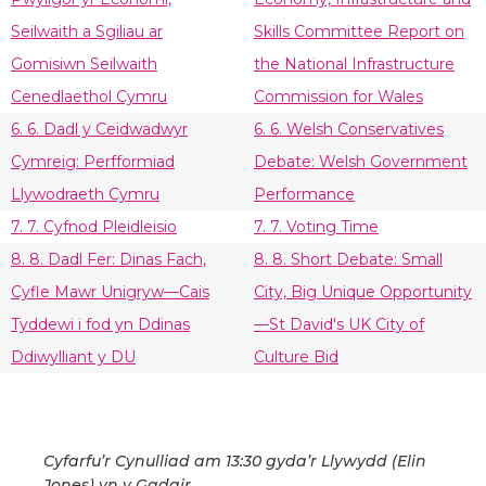
Seilwaith a Sgiliau ar
Skills Committee Report on
Gomisiwn Seilwaith
the National Infrastructure
Cenedlaethol Cymru
Commission for Wales
6. 6. Dadl y Ceidwadwyr
6. 6. Welsh Conservatives
Cymreig: Perfformiad
Debate: Welsh Government
Llywodraeth Cymru
Performance
7. 7. Cyfnod Pleidleisio
7. 7. Voting Time
8. 8. Dadl Fer: Dinas Fach,
8. 8. Short Debate: Small
Cyfle Mawr Unigryw—Cais
City, Big Unique Opportunity
Tyddewi i fod yn Ddinas
—St David's UK City of
Ddiwylliant y DU
Culture Bid
Cyfarfu’r Cynulliad am 13:30 gyda’r Llywydd (Elin
Jones) yn y Gadair.