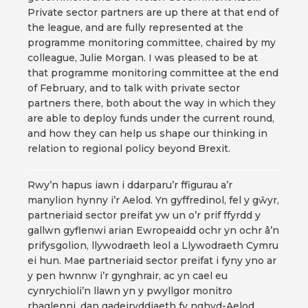
Private sector partners are up there at that end of
the league, and are fully represented at the
programme monitoring committee, chaired by my
colleague, Julie Morgan. I was pleased to be at
that programme monitoring committee at the end
of February, and to talk with private sector
partners there, both about the way in which they
are able to deploy funds under the current round,
and how they can help us shape our thinking in
relation to regional policy beyond Brexit.
Rwy’n hapus iawn i ddarparu’r ffigurau a’r
manylion hynny i’r Aelod. Yn gyffredinol, fel y gŵyr,
partneriaid sector preifat yw un o’r prif ffyrdd y
gallwn gyflenwi arian Ewropeaidd ochr yn ochr â’n
prifysgolion, llywodraeth leol a Llywodraeth Cymru
ei hun. Mae partneriaid sector preifat i fyny yno ar
y pen hwnnw i’r gynghrair, ac yn cael eu
cynrychioli’n llawn yn y pwyllgor monitro
rhaglenni, dan gadeiryddiaeth fy nghyd-Aelod,