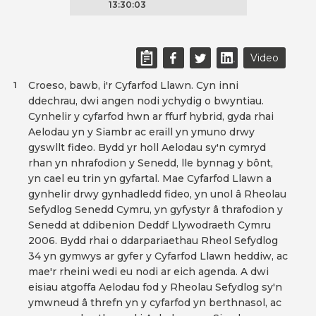
13:30:03
Video
Croeso, bawb, i'r Cyfarfod Llawn. Cyn inni
1
ddechrau, dwi angen nodi ychydig o bwyntiau.
Cynhelir y cyfarfod hwn ar ffurf hybrid, gyda rhai
Aelodau yn y Siambr ac eraill yn ymuno drwy
gyswllt fideo. Bydd yr holl Aelodau sy'n cymryd
rhan yn nhrafodion y Senedd, lle bynnag y bônt,
yn cael eu trin yn gyfartal. Mae Cyfarfod Llawn a
gynhelir drwy gynhadledd fideo, yn unol â Rheolau
Sefydlog Senedd Cymru, yn gyfystyr â thrafodion y
Senedd at ddibenion Deddf Llywodraeth Cymru
2006. Bydd rhai o ddarpariaethau Rheol Sefydlog
34 yn gymwys ar gyfer y Cyfarfod Llawn heddiw, ac
mae'r rheini wedi eu nodi ar eich agenda. A dwi
eisiau atgoffa Aelodau fod y Rheolau Sefydlog sy'n
ymwneud â threfn yn y cyfarfod yn berthnasol, ac