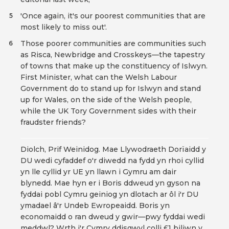
'Once again, it's our poorest communities that are
5
most likely to miss out'.
Those poorer communities are communities such
6
as Risca, Newbridge and Crosskeys—the tapestry
of towns that make up the constituency of Islwyn.
First Minister, what can the Welsh Labour
Government do to stand up for Islwyn and stand
up for Wales, on the side of the Welsh people,
while the UK Tory Government sides with their
fraudster friends?
Diolch, Prif Weinidog. Mae Llywodraeth Dorïaidd y
DU wedi cyfaddef o'r diwedd na fydd yn rhoi cyllid
yn lle cyllid yr UE yn llawn i Gymru am dair
blynedd. Mae hyn er i Boris ddweud yn gyson na
fyddai pobl Cymru geiniog yn dlotach ar ôl i'r DU
ymadael â'r Undeb Ewropeaidd. Boris yn
economaidd o ran dweud y gwir—pwy fyddai wedi
meddwl? Wrth i'r Cymry ddisgwyl colli £1 biliwn y