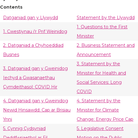
Contents
Datganiad gan y Llywydd
Statement by the Llywydd
1. Questions to the First
1. Cwestiynau i'r Prif Weinidog
Minister
2. Datganiad a Chyhoeddiad
2. Business Statement and
Busnes
Announcement
3. Statement by the
3. Datganiad gan y Gweinidog
Minister for Health and
Iechyd a Gwasanaethau
Social Services: Long
Cymdeithasol: COVID Hir
COVID
4. Datganiad gan y Gweinidog
4. Statement by the
Newid Hinsawdd: Cap ar Brisiau
Minister for Climate
Ynni
Change: Energy Price Cap
5. Cynnig Cydsyniad
5. Legislative Consent
Deddfwriaethol ar Fil
Motion on the Public