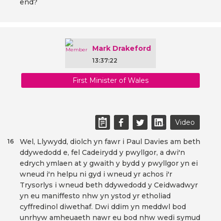
end?
Mark Drakeford
13:37:22
First Minister of Wales
Video
Wel, Llywydd, diolch yn fawr i Paul Davies am beth
16
ddywedodd e, fel Cadeirydd y pwyllgor, a dwi'n
edrych ymlaen at y gwaith y bydd y pwyllgor yn ei
wneud i'n helpu ni gyd i wneud yr achos i'r
Trysorlys i wneud beth ddywedodd y Ceidwadwyr
yn eu maniffesto nhw yn ystod yr etholiad
cyffredinol diwethaf. Dwi ddim yn meddwl bod
unrhyw amheuaeth nawr eu bod nhw wedi symud