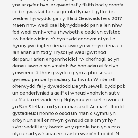
yna ar gyfer hyn, er gwaethaf y ffaith bod y gronfa
codi'r gwastad hon, y gronfa ffyniant gyffredin,
wedi ei hyrwyddo gan y Blaid Geidwadol ers 2017.
Maen nhw wedi cael blynyddoedd pan allen nhw
fod wedi cynhyrchu rhywbeth a oedd yn cyfateb
i'w haddewidion. Yr hyn sydd gennym ni yn lle
hynny yw dogfen denau iawn yn wir—yn denau o
ran arian am fod y Trysorlys wedi gwrthod
darparu'r arian angenrheidiol i'w chefnogi, ac yn
denau iawn o ran ymateb i'w honiadau ei fod yn
ymwneud â throsglwyddo grym a phrosesau
gwneud penderfyniadau y tu hwnt i Whitehall
oherwydd, fel y dywedodd Delyth Jewell, bydd pob
un penderfyniad a gaiff ei wneud ynghylch sut y
caiff arian ei wario yng Nghymru yn cael ei wneud
yn San Steffan, nid yn unman arall. Ac mae'r ffordd
gystadleuol honno o osod un rhan o Gymru yn
erbyn un arall er mwyn gwneud cais am yr hyn
sy'n weddill ar y bwrdd yn y gronfa hon yn sicr o
olygu nad yw'r arian yn cael ei wario'n briodol. Ni