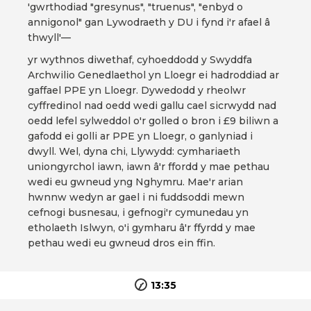
'gwrthodiad "gresynus", "truenus", "enbyd o
annigonol" gan Lywodraeth y DU i fynd i'r afael â
thwyll'—
yr wythnos diwethaf, cyhoeddodd y Swyddfa
Archwilio Genedlaethol yn Lloegr ei hadroddiad ar
gaffael PPE yn Lloegr. Dywedodd y rheolwr
cyffredinol nad oedd wedi gallu cael sicrwydd nad
oedd lefel sylweddol o'r golled o bron i £9 biliwn a
gafodd ei golli ar PPE yn Lloegr, o ganlyniad i
dwyll. Wel, dyna chi, Llywydd: cymhariaeth
uniongyrchol iawn, iawn â'r ffordd y mae pethau
wedi eu gwneud yng Nghymru. Mae'r arian
hwnnw wedyn ar gael i ni fuddsoddi mewn
cefnogi busnesau, i gefnogi'r cymunedau yn
etholaeth Islwyn, o'i gymharu â'r ffyrdd y mae
pethau wedi eu gwneud dros ein ffin.
13:35