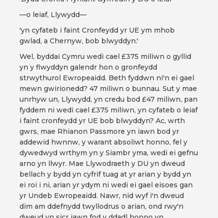
—o leiaf, Llywydd—
'yn cyfateb i faint Cronfeydd yr UE ym mhob
gwlad, a Chernyw, bob blwyddyn.'
Wel, byddai Cymru wedi cael £375 miliwn o gyllid
yn y flwyddyn galendr hon o gronfeydd
strwythurol Ewropeaidd. Beth fyddwn ni'n ei gael
mewn gwirionedd? 47 miliwn o bunnau. Sut y mae
unrhyw un, Llywydd, yn credu bod £47 miliwn, pan
fyddem ni wedi cael £375 miliwn, yn cyfateb o leiaf
i faint cronfeydd yr UE bob blwyddyn? Ac, wrth
gwrs, mae Rhianon Passmore yn iawn bod yr
addewid hwnnw, y warant absoliwt honno, fel y
dywedwyd wrthym yn y Siambr yma, wedi ei gefnu
arno yn llwyr. Mae Llywodraeth y DU yn dweud
bellach y bydd yn cyfrif tuag at yr arian y bydd yn
ei roi i ni, arian yr ydym ni wedi ei gael eisoes gan
yr Undeb Ewropeaidd. Nawr, nid wyf i'n dweud
dim am ddefnydd twyllodrus o arian, ond rwy'n
dweud yn sicr iawn fod y ddadl honno yn