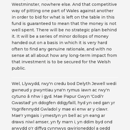
Westminster, nowhere else. And that competitive
way of pitting one part of Wales against another
in order to bid for what is left on the table in this
fund is guaranteed to mean that the money is not
well spent. There will be no strategic plan behind
it. It will be a series of minor dollops of money
handed out on a basis in which it is very hard
often to find any genuine rationale, and with no
sense at all about how any long-term impact from
that investment is to be secured for the Welsh
public.
Wel, Llywydd, rwy'n credu bod Delyth Jewell wedi
gwneud y pwyntiau yna'n rymus iawn ac rwy'n
cytuno â nhw i gyd. Mae Papur Gwyn 'Codi'r
Gwastad' yn ddogfen ddigyfaill, hyd yn oed gan yr
Ysgrifennydd Gwladol y mae ei enw ar y clawr.
Mae'r ymgais i ymestyn yn bell ac yn eang ar
draws niwl amser, yn fy marn i, yn ddim byd ond
arwydd o'r diffyg cynnwys gwirioneddol a oedd