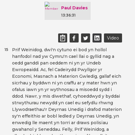
Paul Davies
13:36:31
Video
Prif Weinidog, dwi'n cytuno ei bod yn hollol
15
hanfodol nad yw Cymru'n cael llai o gyllid nag a
oedd ganddi pan oeddem ni yn yr Undeb
Ewropeaidd. Ac, fel Cadeirydd Pwyllgor yr
Economi, Masnach a Materion Gwledig, gallaf eich
sicrhau y byddwn ni yn craffu ar y mater hwn yn
ofalus iawn yn yr wythnosau a misoedd sydd i
ddod. Nawr, y mis diwethaf, cyhoeddwyd y byddai
strwythurau newydd yn cael eu sefydlu rhwng
Llywodraethau'r Deyrnas Unedig i drafod materion
sy'n effeithio ar bobl ledled y Deyrnas Unedig, yn
enwedig lle maent yn torri ar draws polisïau
gwahanol y Seneddau. Felly, Prif Weinidog, a