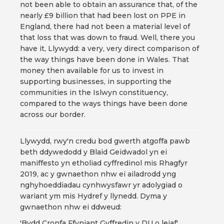
not been able to obtain an assurance that, of the
nearly £9 billion that had been lost on PPE in
England, there had not been a material level of
that loss that was down to fraud. Well, there you
have it, Llywydd: a very, very direct comparison of
the way things have been done in Wales. That
money then available for us to invest in
supporting businesses, in supporting the
communities in the Islwyn constituency,
compared to the ways things have been done
across our border.
Llywydd, rwy'n credu bod gwerth atgoffa pawb
beth ddywedodd y Blaid Geidwadol yn ei
maniffesto yn etholiad cyffredinol mis Rhagfyr
2019, ac y gwnaethon nhw ei ailadrodd yng
nghyhoeddiadau cynhwysfawr yr adolygiad o
wariant ym mis Hydref y llynedd. Dyma y
gwnaethon nhw ei ddweud:
'Bydd Cronfa Ffyniant Gyffredin y DU o leiaf'