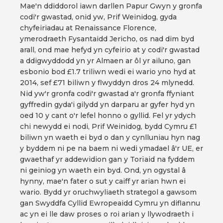
Mae'n ddiddorol iawn darllen Papur Gwyn y gronfa
codi'r gwastad, onid yw, Prif Weinidog, gyda
chyfeiriadau at Renaissance Florence,
ymerodraeth Fysantaidd Jericho, os nad dim byd
arall, ond mae hefyd yn cyfeirio at y codi'r gwastad
a ddigwyddodd yn yr Almaen ar ôl yr ailuno, gan
esbonio bod £1.7 triliwn wedi ei wario yno hyd at
2014, sef £71 biliwn y flwyddyn dros 24 mlynedd.
Nid yw'r gronfa codi'r gwastad a'r gronfa ffyniant
gyffredin gyda'i gilydd yn darparu ar gyfer hyd yn
oed 10 y cant o'r lefel honno o gyllid. Fel yr ydych
chi newydd ei nodi, Prif Weinidog, bydd Cymru £1
biliwn yn waeth ei byd o dan y cynlluniau hyn nag
y byddem ni pe na baem ni wedi ymadael â'r UE, er
gwaethaf yr addewidion gan y Torïaid na fyddem
ni geiniog yn waeth ein byd. Ond, yn ogystal â
hynny, mae'n fater o sut y caiff yr arian hwn ei
wario. Bydd yr oruchwyliaeth strategol a gawsom
gan Swyddfa Cyllid Ewropeaidd Cymru yn diflannu
ac yn ei lle daw proses o roi arian y llywodraeth i