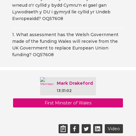
wneud o'r cyllid y bydd Cymru'n ei gael gan
Lywodraeth y DU i gymryd lle cyllid yr Undeb
Ewropeaidd? OQ57608
1. What assessment has the Welsh Government
made of the funding Wales will receive from the
UK Government to replace European Union
funding? OQ57608
Mark Drakeford
13:31:02
First Minister of Wales
Video