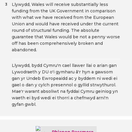
Llywydd, Wales will receive substantially less
3
funding from the UK Government in comparison
with what we have received from the European
Union and would have received under the current
round of structural funding. The absolute
guarantee that Wales would be not a penny worse
off has been comprehensively broken and
abandoned.
Llywydd, bydd Cymru'n cael llawer llai o arian gan
Lywodraeth y DU o'i gymharu â'r hyn a gawsom
gan yr Undeb Ewropeaidd ac y byddem ni wedi ei
gael o dan y cylch presennol o gyllid strwythurol.
Mae'r warant absoliwt na fyddai Cymru geiniog yn
waeth ei byd wedi ei thorri a chefnwyd arni'n
gyfan gwbl.