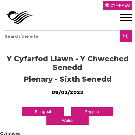
CYMRAEG
language
search
Y Cyfarfod Llawn - Y Chweched
Senedd
Plenary - Sixth Senedd
08/02/2022
Bilingual
English
Welsh
Cynnwys