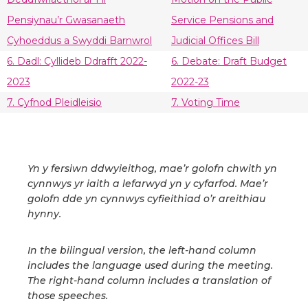
Pensiynau’r Gwasanaeth
Service Pensions and
Cyhoeddus a Swyddi Barnwrol
Judicial Offices Bill
6. Dadl: Cyllideb Ddrafft 2022-
6. Debate: Draft Budget
2023
2022-23
7. Cyfnod Pleidleisio
7. Voting Time
Yn y fersiwn ddwyieithog, mae’r golofn chwith yn
cynnwys yr iaith a lefarwyd yn y cyfarfod. Mae’r
golofn dde yn cynnwys cyfieithiad o’r areithiau
hynny.
In the bilingual version, the left-hand column
includes the language used during the meeting.
The right-hand column includes a translation of
those speeches.