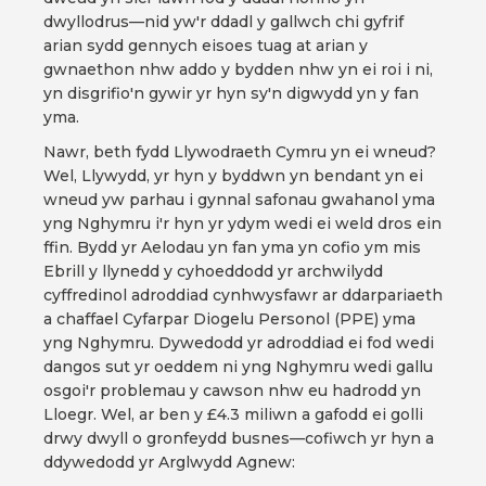
dwyllodrus—nid yw'r ddadl y gallwch chi gyfrif
arian sydd gennych eisoes tuag at arian y
gwnaethon nhw addo y bydden nhw yn ei roi i ni,
yn disgrifio'n gywir yr hyn sy'n digwydd yn y fan
yma.
Nawr, beth fydd Llywodraeth Cymru yn ei wneud?
Wel, Llywydd, yr hyn y byddwn yn bendant yn ei
wneud yw parhau i gynnal safonau gwahanol yma
yng Nghymru i'r hyn yr ydym wedi ei weld dros ein
ffin. Bydd yr Aelodau yn fan yma yn cofio ym mis
Ebrill y llynedd y cyhoeddodd yr archwilydd
cyffredinol adroddiad cynhwysfawr ar ddarpariaeth
a chaffael Cyfarpar Diogelu Personol (PPE) yma
yng Nghymru. Dywedodd yr adroddiad ei fod wedi
dangos sut yr oeddem ni yng Nghymru wedi gallu
osgoi'r problemau y cawson nhw eu hadrodd yn
Lloegr. Wel, ar ben y £4.3 miliwn a gafodd ei golli
drwy dwyll o gronfeydd busnes—cofiwch yr hyn a
ddywedodd yr Arglwydd Agnew: