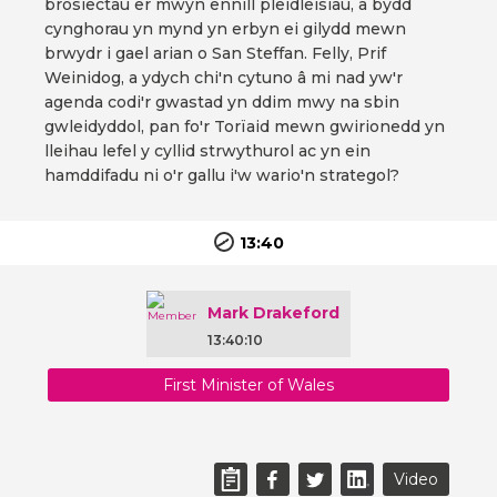
brosiectau er mwyn ennill pleidleisiau, a bydd
cynghorau yn mynd yn erbyn ei gilydd mewn
brwydr i gael arian o San Steffan. Felly, Prif
Weinidog, a ydych chi'n cytuno â mi nad yw'r
agenda codi'r gwastad yn ddim mwy na sbin
gwleidyddol, pan fo'r Torïaid mewn gwirionedd yn
lleihau lefel y cyllid strwythurol ac yn ein
hamddifadu ni o'r gallu i'w wario'n strategol?
13:40
Mark Drakeford
13:40:10
First Minister of Wales
Video