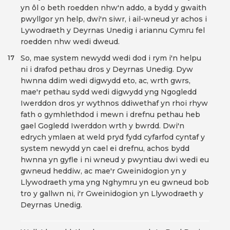
yn ôl o beth roedden nhw'n addo, a bydd y gwaith
pwyllgor yn help, dwi'n siwr, i ail-wneud yr achos i
Lywodraeth y Deyrnas Unedig i ariannu Cymru fel
roedden nhw wedi dweud.
So, mae system newydd wedi dod i rym i'n helpu
17
ni i drafod pethau dros y Deyrnas Unedig. Dyw
hwnna ddim wedi digwydd eto, ac, wrth gwrs,
mae'r pethau sydd wedi digwydd yng Ngogledd
Iwerddon dros yr wythnos ddiwethaf yn rhoi rhyw
fath o gymhlethdod i mewn i drefnu pethau heb
gael Gogledd Iwerddon wrth y bwrdd. Dwi'n
edrych ymlaen at weld pryd fydd cyfarfod cyntaf y
system newydd yn cael ei drefnu, achos bydd
hwnna yn gyfle i ni wneud y pwyntiau dwi wedi eu
gwneud heddiw, ac mae'r Gweinidogion yn y
Llywodraeth yma yng Nghymru yn eu gwneud bob
tro y gallwn ni, i'r Gweinidogion yn Llywodraeth y
Deyrnas Unedig.