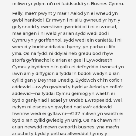
miliwn yr ydym ni'n ei fuddsoddi yn Busnes Cymru.
Felly, mae'r pwynt y mae'r Aelod yn ei wneud yn
gwbl hanfodol. Er mwyn i ni allu gwneud yr hyn y
gofynnodd y cwestiwn gwreiddiol i ni ei wneud,
mae angen i ni weld yr arian sydd wedi dod i
Gymru yn y gorffennol, sydd wedi ein caniatáu i ni
wneud y buddsoddiadau hynny, yn parhau i lifo
yma. Os na fydd, ni ddylai neb gredu bod rhyw
storfa gyfrinachol o arian ar gael i Lywodraeth
Cymru y byddem ni'n gallu ei defnyddio i wneud yn
iawn am y diffygion a fyddai'n bodoli wedyn o ran
cyllid gan y Deyrnas Unedig. Byddwch chi'n cofio'r
addewid,—rwy'n gwybod y bydd yr Aelod yn cofio'r
addewid—na fyddai Cymru geiniog yn waeth ei
byd o ganlyniad i adael yr Undeb Ewropeaidd. Wel,
rydym ni eisoes yn gwybod nad yw'r addewid
hwnnw wedi ei gyflawni—£137 miliwn yn waeth ei
byd o ran cyllid gwledig yn unig. Os na chawn ni'r
arian newydd mewn cymorth busnes, yna mae'n
anochel y bydd y pethau allweddol hynny y