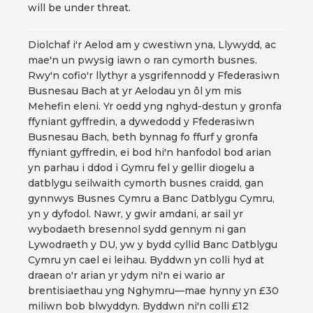
will be under threat.
Diolchaf i'r Aelod am y cwestiwn yna, Llywydd, ac
mae'n un pwysig iawn o ran cymorth busnes.
Rwy'n cofio'r llythyr a ysgrifennodd y Ffederasiwn
Busnesau Bach at yr Aelodau yn ôl ym mis
Mehefin eleni. Yr oedd yng nghyd-destun y gronfa
ffyniant gyffredin, a dywedodd y Ffederasiwn
Busnesau Bach, beth bynnag fo ffurf y gronfa
ffyniant gyffredin, ei bod hi'n hanfodol bod arian
yn parhau i ddod i Gymru fel y gellir diogelu a
datblygu seilwaith cymorth busnes craidd, gan
gynnwys Busnes Cymru a Banc Datblygu Cymru,
yn y dyfodol. Nawr, y gwir amdani, ar sail yr
wybodaeth bresennol sydd gennym ni gan
Lywodraeth y DU, yw y bydd cyllid Banc Datblygu
Cymru yn cael ei leihau. Byddwn yn colli hyd at
draean o'r arian yr ydym ni'n ei wario ar
brentisiaethau yng Nghymru—mae hynny yn £30
miliwn bob blwyddyn. Byddwn ni'n colli £12