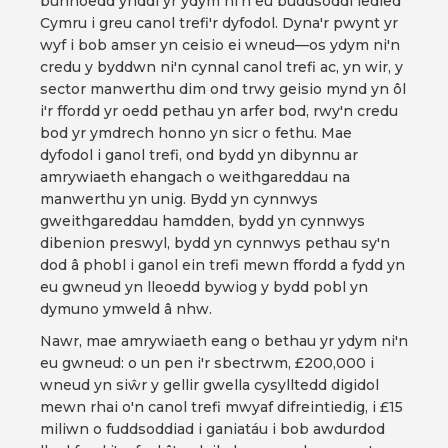
bunnoedd ynddi yr ydym ni'n eu buddsoddi ledled
Cymru i greu canol trefi'r dyfodol. Dyna'r pwynt yr
wyf i bob amser yn ceisio ei wneud—os ydym ni'n
credu y byddwn ni'n cynnal canol trefi ac, yn wir, y
sector manwerthu dim ond trwy geisio mynd yn ôl
i'r ffordd yr oedd pethau yn arfer bod, rwy'n credu
bod yr ymdrech honno yn sicr o fethu. Mae
dyfodol i ganol trefi, ond bydd yn dibynnu ar
amrywiaeth ehangach o weithgareddau na
manwerthu yn unig. Bydd yn cynnwys
gweithgareddau hamdden, bydd yn cynnwys
dibenion preswyl, bydd yn cynnwys pethau sy'n
dod â phobl i ganol ein trefi mewn ffordd a fydd yn
eu gwneud yn lleoedd bywiog y bydd pobl yn
dymuno ymweld â nhw.
Nawr, mae amrywiaeth eang o bethau yr ydym ni'n
eu gwneud: o un pen i'r sbectrwm, £200,000 i
wneud yn siŵr y gellir gwella cysylltedd digidol
mewn rhai o'n canol trefi mwyaf difreintiedig, i £15
miliwn o fuddsoddiad i ganiatáu i bob awdurdod