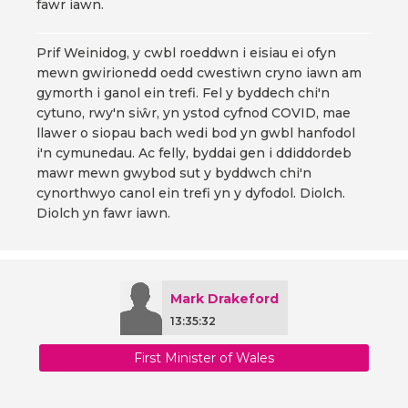
fawr iawn.
Prif Weinidog, y cwbl roeddwn i eisiau ei ofyn
mewn gwirionedd oedd cwestiwn cryno iawn am
gymorth i ganol ein trefi. Fel y byddech chi'n
cytuno, rwy'n siŵr, yn ystod cyfnod COVID, mae
llawer o siopau bach wedi bod yn gwbl hanfodol
i'n cymunedau. Ac felly, byddai gen i ddiddordeb
mawr mewn gwybod sut y byddwch chi'n
cynorthwyo canol ein trefi yn y dyfodol. Diolch.
Diolch yn fawr iawn.
Mark Drakeford
13:35:32
First Minister of Wales