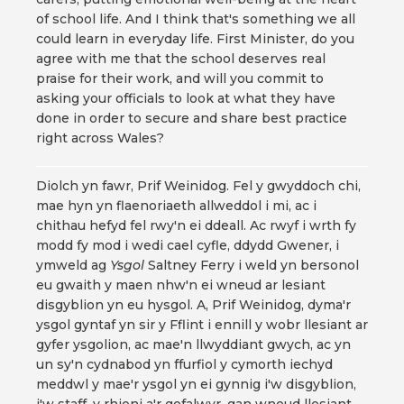
of school life. And I think that's something we all
could learn in everyday life. First Minister, do you
agree with me that the school deserves real
praise for their work, and will you commit to
asking your officials to look at what they have
done in order to secure and share best practice
right across Wales?
Diolch yn fawr, Prif Weinidog. Fel y gwyddoch chi,
mae hyn yn flaenoriaeth allweddol i mi, ac i
chithau hefyd fel rwy'n ei ddeall. Ac rwyf i wrth fy
modd fy mod i wedi cael cyfle, ddydd Gwener, i
ymweld ag
Ysgol
Saltney Ferry i weld yn bersonol
eu gwaith y maen nhw'n ei wneud ar lesiant
disgyblion yn eu hysgol. A, Prif Weinidog, dyma'r
ysgol gyntaf yn sir y Fflint i ennill y wobr llesiant ar
gyfer ysgolion, ac mae'n llwyddiant gwych, ac yn
un sy'n cydnabod yn ffurfiol y cymorth iechyd
meddwl y mae'r ysgol yn ei gynnig i'w disgyblion,