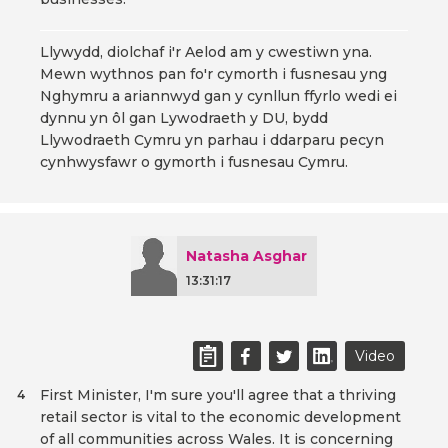
Llywydd, diolchaf i'r Aelod am y cwestiwn yna.
Mewn wythnos pan fo'r cymorth i fusnesau yng
Nghymru a ariannwyd gan y cynllun ffyrlo wedi ei
dynnu yn ôl gan Lywodraeth y DU, bydd
Llywodraeth Cymru yn parhau i ddarparu pecyn
cynhwysfawr o gymorth i fusnesau Cymru.
Natasha Asghar
13:31:17
Video
First Minister, I'm sure you'll agree that a thriving
4
retail sector is vital to the economic development
of all communities across Wales. It is concerning