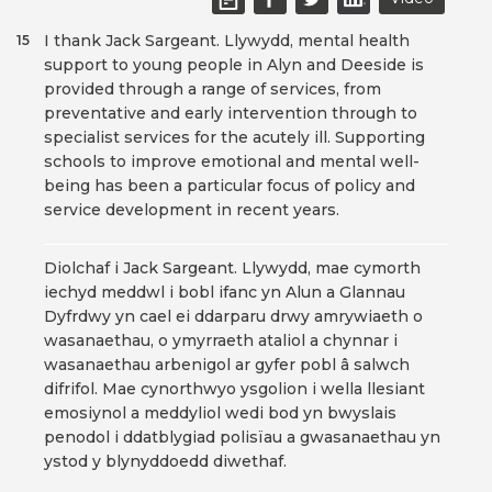
I thank Jack Sargeant. Llywydd, mental health
15
support to young people in Alyn and Deeside is
provided through a range of services, from
preventative and early intervention through to
specialist services for the acutely ill. Supporting
schools to improve emotional and mental well-
being has been a particular focus of policy and
service development in recent years.
Diolchaf i Jack Sargeant. Llywydd, mae cymorth
iechyd meddwl i bobl ifanc yn Alun a Glannau
Dyfrdwy yn cael ei ddarparu drwy amrywiaeth o
wasanaethau, o ymyrraeth ataliol a chynnar i
wasanaethau arbenigol ar gyfer pobl â salwch
difrifol. Mae cynorthwyo ysgolion i wella llesiant
emosiynol a meddyliol wedi bod yn bwyslais
penodol i ddatblygiad polisïau a gwasanaethau yn
ystod y blynyddoedd diwethaf.