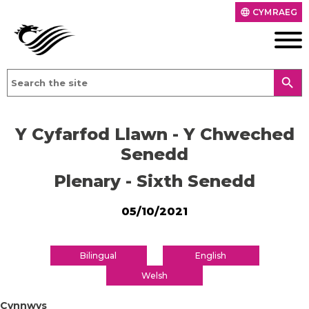
CYMRAEG
language
search
Y Cyfarfod Llawn - Y Chweched
Senedd
Plenary - Sixth Senedd
05/10/2021
Bilingual
English
Welsh
Cynnwys