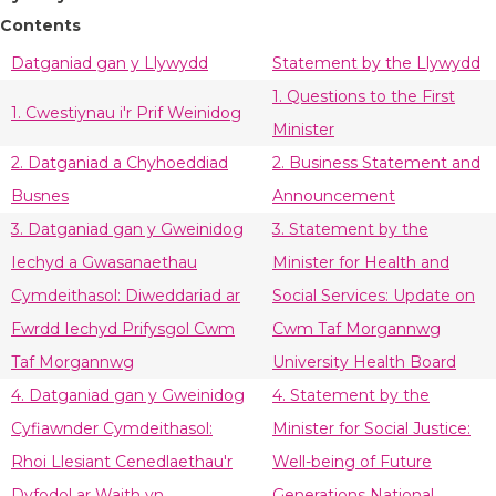
Contents
Datganiad gan y Llywydd
Statement by the Llywydd
1. Questions to the First
1. Cwestiynau i'r Prif Weinidog
Minister
2. Datganiad a Chyhoeddiad
2. Business Statement and
Busnes
Announcement
3. Datganiad gan y Gweinidog
3. Statement by the
Iechyd a Gwasanaethau
Minister for Health and
Cymdeithasol: Diweddariad ar
Social Services: Update on
Fwrdd Iechyd Prifysgol Cwm
Cwm Taf Morgannwg
Taf Morgannwg
University Health Board
4. Datganiad gan y Gweinidog
4. Statement by the
Cyfiawnder Cymdeithasol:
Minister for Social Justice:
Rhoi Llesiant Cenedlaethau'r
Well-being of Future
Dyfodol ar Waith yn
Generations National