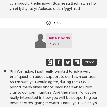
cyfeiriodd y Ffederasiwn Busnesau Bach atyn nhw
yn ei lythyr at yr Aelodau o dan fygythiad.
13:35
Jane Dodds
13:35:11
Video
Prif Weinidog, I just really wanted to ask a very
11
brief question about support to our town centres.
As I'm sure you would agree, during the COVID
period, many small shops have been absolutely
vital to our communities. And therefore, I'd just be
really interested in how you will be supporting our
town centres, going forward. Thank you. Diolch yn