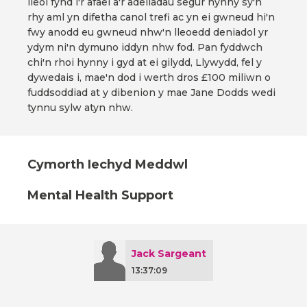
lleol fynd i'r afael â'r adeiladau segur hynny sy'n
rhy aml yn difetha canol trefi ac yn ei gwneud hi'n
fwy anodd eu gwneud nhw'n lleoedd deniadol yr
ydym ni'n dymuno iddyn nhw fod. Pan fyddwch
chi'n rhoi hynny i gyd at ei gilydd, Llywydd, fel y
dywedais i, mae'n dod i werth dros £100 miliwn o
fuddsoddiad at y dibenion y mae Jane Dodds wedi
tynnu sylw atyn nhw.
Cymorth Iechyd Meddwl
Mental Health Support
Jack Sargeant
13:37:09