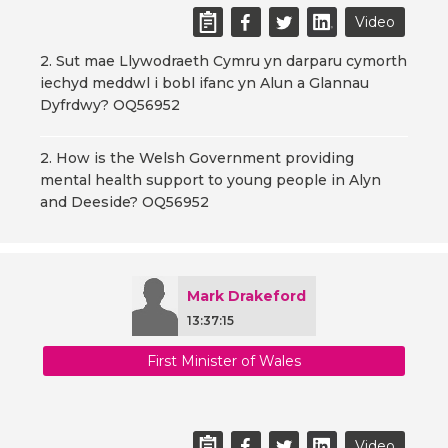
Video
2. Sut mae Llywodraeth Cymru yn darparu cymorth
iechyd meddwl i bobl ifanc yn Alun a Glannau
Dyfrdwy? OQ56952
2. How is the Welsh Government providing
mental health support to young people in Alyn
and Deeside? OQ56952
Mark Drakeford
13:37:15
First Minister of Wales
Video