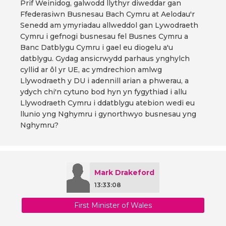
Prif Weinidog, galwodd llythyr diweddar gan
Ffederasiwn Busnesau Bach Cymru at Aelodau'r
Senedd am ymyriadau allweddol gan Lywodraeth
Cymru i gefnogi busnesau fel Busnes Cymru a
Banc Datblygu Cymru i gael eu diogelu a'u
datblygu. Gydag ansicrwydd parhaus ynghylch
cyllid ar ôl yr UE, ac ymdrechion amlwg
Llywodraeth y DU i adennill arian a phwerau, a
ydych chi'n cytuno bod hyn yn fygythiad i allu
Llywodraeth Cymru i ddatblygu atebion wedi eu
llunio yng Nghymru i gynorthwyo busnesau yng
Nghymru?
Mark Drakeford
13:33:08
First Minister of Wales