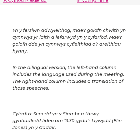
9. Cyfnod Pleidleisio
9. Voting Time
Yn y fersiwn ddwyieithog, mae’r golofn chwith yn
cynnwys yr iaith a lefarwyd yn y cyfarfod. Mae’r
golofn dde yn cynnwys cyfieithiad o’r areithiau
hynny.
In the bilingual version, the left-hand column
includes the language used during the meeting.
The right-hand column includes a translation of
those speeches.
Cyfarfu'r Senedd yn y Siambr a thrwy
gynhadledd fideo am 13:30 gyda'r Llywydd (Elin
Jones) yn y Gadair.