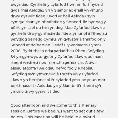
bwyntiau. Cynhelir y cyfarfod hwn ar ffurf hybrid,
gyda rhai Aelodau yn y Siambr ac eraill yn ymuno
drwy gyswllt fideo. Bydd yr holl Aelodau sy'n
cymryd rhan yn nhrafodion y Senedd, lle bynnag y
bônt, yn cael eu trin yn deg. Mae Cyfarfod Llawn a
gynhelir drwy gynhadledd fideo, yn unol â Rheolau
Sefydlog Senedd Cymru, yn gyfystyr â thrafodion y
Senedd at ddibenion Deddf Llywodraeth Cymru
2006. Bydd rhai o ddarpariaethau Rheol Sefydlog
34 yn gymwys ar gyfer y Cyfarfod Llawn, ac mae'r
rheini wedi eu nodi ar eich agenda chi. A dwi
eisiau atgoffa'r Aelodau hefyd fod y Rheolau
Sefydlog sy'n ymwneud â threfn yn y Cyfarfod
Llawn yn berthnasol i'r cyfarfod yma, ac yr un mor
berthnasol i'r Aelodau yn y Siambr â'r rheini sy'n
ymuno drwy gyswllt fideo.
Good afternoon and welcome to this Plenary
session. Before we begin, I want to set out a few
points. This meeting will be held in a hybrid