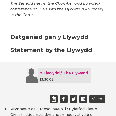
The Senedd met in the Chamber and by video-
conference at 13:30 with the Llywydd (Elin Jones)
in the Chair.
Datganiad gan y Llywydd
Statement by the Llywydd
Y Llywydd / The Llywydd
13:30:02
Video
Prynhawn da. Croeso, bawb, i'r Cyfarfod Llawn.
1
Cyn i ni ddechrau, dwi angen nodi ychydig o