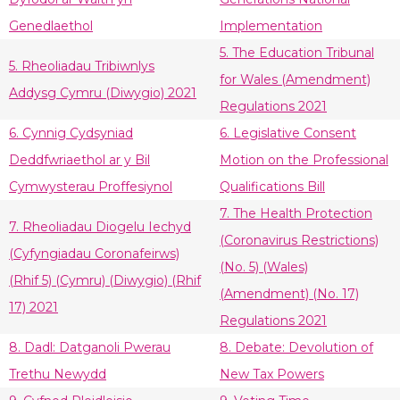
Genedlaethol
Implementation
5. The Education Tribunal
5. Rheoliadau Tribiwnlys
for Wales (Amendment)
Addysg Cymru (Diwygio) 2021
Regulations 2021
6. Cynnig Cydsyniad
6. Legislative Consent
Deddfwriaethol ar y Bil
Motion on the Professional
Cymwysterau Proffesiynol
Qualifications Bill
7. The Health Protection
7. Rheoliadau Diogelu Iechyd
(Coronavirus Restrictions)
(Cyfyngiadau Coronafeirws)
(No. 5) (Wales)
(Rhif 5) (Cymru) (Diwygio) (Rhif
(Amendment) (No. 17)
17) 2021
Regulations 2021
8. Dadl: Datganoli Pwerau
8. Debate: Devolution of
Trethu Newydd
New Tax Powers