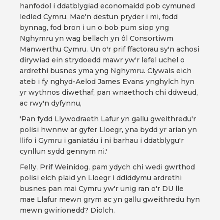
hanfodol i ddatblygiad economaidd pob cymuned
ledled Cymru. Mae'n destun pryder i mi, fodd
bynnag, fod bron i un o bob pum siop yng
Nghymru yn wag bellach yn ôl Consortiwm
Manwerthu Cymru. Un o'r prif ffactorau sy'n achosi
dirywiad ein strydoedd mawr yw'r lefel uchel o
ardrethi busnes yma yng Nghymru. Clywais eich
ateb i fy nghyd-Aelod James Evans ynghylch hyn
yr wythnos diwethaf, pan wnaethoch chi ddweud,
ac rwy'n dyfynnu,
'Pan fydd Llywodraeth Lafur yn gallu gweithredu'r
polisi hwnnw ar gyfer Lloegr, yna bydd yr arian yn
llifo i Gymru i ganiatáu i ni barhau i ddatblygu'r
cynllun sydd gennym ni.'
Felly, Prif Weinidog, pam ydych chi wedi gwrthod
polisi eich plaid yn Lloegr i ddiddymu ardrethi
busnes pan mai Cymru yw'r unig ran o'r DU lle
mae Llafur mewn grym ac yn gallu gweithredu hyn
mewn gwirionedd? Diolch.