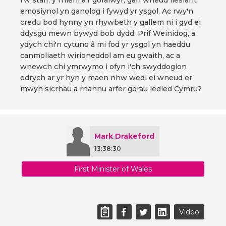
i'w staff, y rhieni a'r gofalwyr, gan wneud llesiant
emosiynol yn ganolog i fywyd yr ysgol. Ac rwy'n
credu bod hynny yn rhywbeth y gallem ni i gyd ei
ddysgu mewn bywyd bob dydd. Prif Weinidog, a
ydych chi'n cytuno â mi fod yr ysgol yn haeddu
canmoliaeth wirioneddol am eu gwaith, ac a
wnewch chi ymrwymo i ofyn i'ch swyddogion
edrych ar yr hyn y maen nhw wedi ei wneud er
mwyn sicrhau a rhannu arfer gorau ledled Cymru?
Mark Drakeford
13:38:30
First Minister of Wales
Video