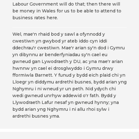
Labour Government will do that; then there will
be money in Wales for us to be able to attend to
business rates here.
Wel, mae'n rhaid bod y sawl a ofynnodd y
cwestiwn yn gwybod yr ateb iddo cyn iddi
ddechrau'r cwestiwn. Mae'r arian sy'n dod i Gymru
yn dibynnu ar benderfyniadau sy'n cael eu
gwneud gan Lywodraeth y DU, ac yna mae'r arian
hwnnw yn cael ei drosglwyddo i Gymru drwy
fformiwla Barnett. Y funud y bydd eich plaid chi yn
Lloegr yn diddymu ardrethi busnes, bydd arian yng
Nghymru i ni wneud yr un peth. Nid ydych chi
wedi gwneud unrhyw addewid o'r fath. Bydd y
Llywodraeth Lafur nesaf yn gwneud hynny; yna
bydd arian yng Nghymru i ni allu rhoi sylw i
ardrethi busnes yma.