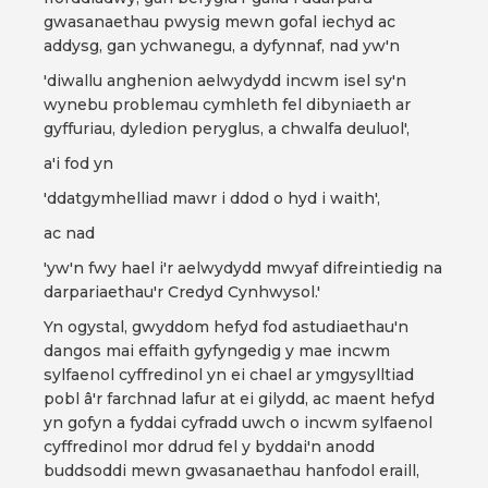
gwasanaethau pwysig mewn gofal iechyd ac
addysg, gan ychwanegu, a dyfynnaf, nad yw'n
'diwallu anghenion aelwydydd incwm isel sy'n
wynebu problemau cymhleth fel dibyniaeth ar
gyffuriau, dyledion peryglus, a chwalfa deuluol',
a'i fod yn
'ddatgymhelliad mawr i ddod o hyd i waith',
ac nad
'yw'n fwy hael i'r aelwydydd mwyaf difreintiedig na
darpariaethau'r Credyd Cynhwysol.'
Yn ogystal, gwyddom hefyd fod astudiaethau'n
dangos mai effaith gyfyngedig y mae incwm
sylfaenol cyffredinol yn ei chael ar ymgysylltiad
pobl â'r farchnad lafur at ei gilydd, ac maent hefyd
yn gofyn a fyddai cyfradd uwch o incwm sylfaenol
cyffredinol mor ddrud fel y byddai'n anodd
buddsoddi mewn gwasanaethau hanfodol eraill,