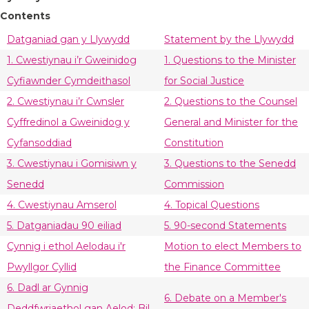
Contents
Datganiad gan y Llywydd
Statement by the Llywydd
1. Cwestiynau i’r Gweinidog
1. Questions to the Minister
Cyfiawnder Cymdeithasol
for Social Justice
2. Cwestiynau i’r Cwnsler
2. Questions to the Counsel
Cyffredinol a Gweinidog y
General and Minister for the
Cyfansoddiad
Constitution
3. Cwestiynau i Gomisiwn y
3. Questions to the Senedd
Senedd
Commission
4. Cwestiynau Amserol
4. Topical Questions
5. Datganiadau 90 eiliad
5. 90-second Statements
Cynnig i ethol Aelodau i'r
Motion to elect Members to
Pwyllgor Cyllid
the Finance Committee
6. Dadl ar Gynnig
6. Debate on a Member's
Deddfwriaethol gan Aelod: Bil