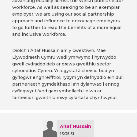
advancing equality across the Welsh public sector
workforce. As well as seeking to be an exemplar
employer, we are using our social partnership
approach and influence to encourage employers
to go further to reap the benefits of a more equal
and inclusive workforce.
Diolch i Altaf Hussain am y cwestiwn. Mae
Llywodraeth Cymru wedi ymrwymo i hyrwyddo
gwell cydraddoldeb ar draws gweithlu sector
cyhoeddus Cymru. Yn ogystal â cheisio bod yn
gyflogwr enghreifftiol, rydym yn defnyddio ein dull
partneriaeth gymdeithasol a'n dylanwad i annog
cyflogwyr i fynd gam ymhellach i elwa ar
fanteision gweithlu mwy cyfartal a chynhwysol.
Altaf Hussain
13:35:31