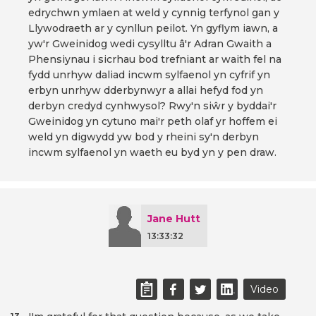
edrychwn ymlaen at weld y cynnig terfynol gan y
Llywodraeth ar y cynllun peilot. Yn gyflym iawn, a
yw'r Gweinidog wedi cysylltu â'r Adran Gwaith a
Phensiynau i sicrhau bod trefniant ar waith fel na
fydd unrhyw daliad incwm sylfaenol yn cyfrif yn
erbyn unrhyw dderbynwyr a allai hefyd fod yn
derbyn credyd cynhwysol? Rwy'n siŵr y byddai'r
Gweinidog yn cytuno mai'r peth olaf yr hoffem ei
weld yn digwydd yw bod y rheini sy'n derbyn
incwm sylfaenol yn waeth eu byd yn y pen draw.
Jane Hutt
13:33:32
Video