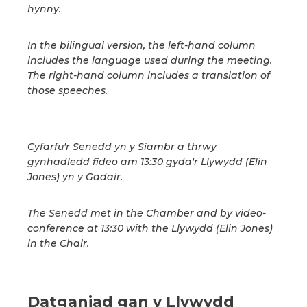
hynny.
In the bilingual version, the left-hand column
includes the language used during the meeting.
The right-hand column includes a translation of
those speeches.
Cyfarfu'r Senedd yn y Siambr a thrwy
gynhadledd fideo am 13:30 gyda'r Llywydd (Elin
Jones) yn y Gadair.
The Senedd met in the Chamber and by video-
conference at 13:30 with the Llywydd (Elin Jones)
in the Chair.
Datganiad gan y Llywydd