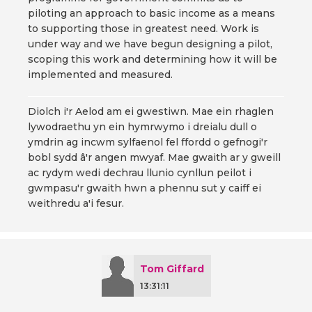
piloting an approach to basic income as a means
to supporting those in greatest need. Work is
under way and we have begun designing a pilot,
scoping this work and determining how it will be
implemented and measured.
Diolch i'r Aelod am ei gwestiwn. Mae ein rhaglen
lywodraethu yn ein hymrwymo i dreialu dull o
ymdrin ag incwm sylfaenol fel ffordd o gefnogi'r
bobl sydd â'r angen mwyaf. Mae gwaith ar y gweill
ac rydym wedi dechrau llunio cynllun peilot i
gwmpasu'r gwaith hwn a phennu sut y caiff ei
weithredu a'i fesur.
Tom Giffard
13:31:11