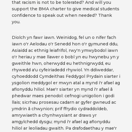
that racism is not to be tolerated? And will you
support the BMA charter to give medical students
confidence to speak out when needed? Thank
you.
Diolch yn fawr iawn. Weinidog, fel un o nifer fach
iawn o'r Aelodau o'r Senedd hon o'r gymuned ddu,
Asiaidd ac ethnig leiafrifol, rwy'n ymwybodol iawn
o'r heriau y mae llawer o bobl yn eu hwynebu yn y
gweithle hwn, oherwydd eu hethnigrwydd, eu
rhywedd a'u cyfeiriadedd rhywiol. Yn ddiweddar,
cyhoeddodd Cymdeithas Feddygol Prydain siarter i
ysgolion meddygol er mwyn atal a mynd i'r afael ag
aflonyddu hiliol. Mae'r siarter yn mynd i'r afael â
phedwar maes penodol: cefnogi unigolion i godi
llais; sicrhau prosesau cadarn ar gyfer gwneud ac
ymdrin â chwynion; prif ffrydio cydraddoldeb,
amrywiaeth a chynhwysiant ar draws yr
amgylchedd dysgu; mynd i'r afael ag aflonyddu
hiliol ar leoliadau gwaith. Pa drafodaethau y mae'r