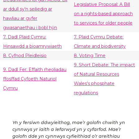
Legislative Proposal: A Bill
ar ddull sy'n seiliedig ar
on a rights-based approach
hawliau ar gyfer
to services for older people
gwasanaethau i bobl hŷn
7. Dadl Plaid Cymru:
7. Plaid Cymru Debate:
Hinsawdd a bioamrywiaeth
Climate and biodiversity
8. Cyfnod Pleidleisio
8. Voting Time
9. Short Debate: The impact
9. Dadl Fer: Effaith rheoliadau
of Natural Resources
ffosffad Cyfoeth Naturiol
Wales's phosphate
Cymru
regulations
Yn y fersiwn ddwyieithog, mae’r golofn chwith yn
cynnwys yr iaith a lefarwyd yn y cyfarfod. Mae’r
golofn dde yn cynnwys cyfieithiad o’r areithiau