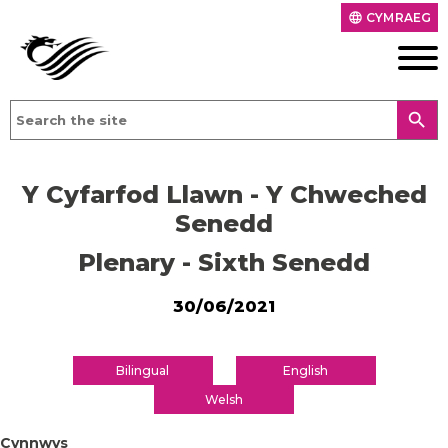
CYMRAEG
language
search
Y Cyfarfod Llawn - Y Chweched
Senedd
Plenary - Sixth Senedd
30/06/2021
Bilingual
English
Welsh
Cynnwys