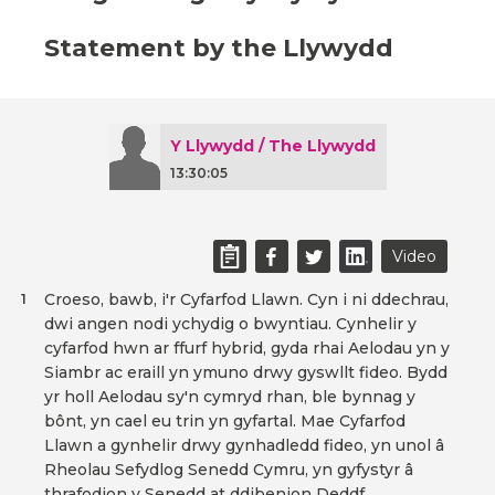
Statement by the Llywydd
Y Llywydd / The Llywydd
13:30:05
Video
Croeso, bawb, i'r Cyfarfod Llawn. Cyn i ni ddechrau,
1
dwi angen nodi ychydig o bwyntiau. Cynhelir y
cyfarfod hwn ar ffurf hybrid, gyda rhai Aelodau yn y
Siambr ac eraill yn ymuno drwy gyswllt fideo. Bydd
yr holl Aelodau sy'n cymryd rhan, ble bynnag y
bônt, yn cael eu trin yn gyfartal. Mae Cyfarfod
Llawn a gynhelir drwy gynhadledd fideo, yn unol â
Rheolau Sefydlog Senedd Cymru, yn gyfystyr â
thrafodion y Senedd at ddibenion Deddf