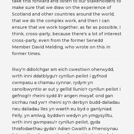
take this forward and listen to our stakeholders to
make sure that we draw on the experience of
Scotland and other countries around the world,
that we do the complex work, and then I can
ensure that we work together, as far as possible, I
think, cross-party, because there's a lot of interest
cross-party, even from the former Senedd
Member David Melding, who wrote on this in
former times.
Rwy'n ddiolchgar am eich cwestiwn oherwydd,
wrth inni ddatblygu'r cynllun peilot i gyfnod
cwmpasu a chamau cynnar, rydym yn
canolbwyntio ar sut y gellid llunio'r cynllun peilot i
gefnogi'r rheini sydd â'r angen mwyaf, ond gan
sicrhau nad yw'r rheini sy'n derbyn budd-daliadau
neu daliadau lles yn waeth eu byd o ganlyniad.
Felly, yn amlwg, byddwn wedyn yn ymgysylltu,
wrth inni gwmpasu'r cynllun peilot, gyda
thrafodaethau gyda'r Adran Gwaith a Phensiynau