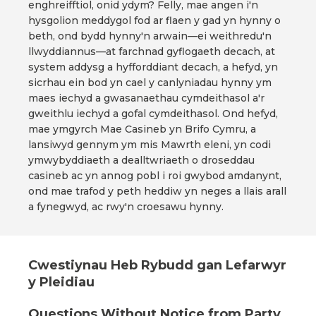
enghreifftiol, onid ydym? Felly, mae angen i'n
hysgolion meddygol fod ar flaen y gad yn hynny o
beth, ond bydd hynny'n arwain—ei weithredu'n
llwyddiannus—at farchnad gyflogaeth decach, at
system addysg a hyfforddiant decach, a hefyd, yn
sicrhau ein bod yn cael y canlyniadau hynny ym
maes iechyd a gwasanaethau cymdeithasol a'r
gweithlu iechyd a gofal cymdeithasol. Ond hefyd,
mae ymgyrch Mae Casineb yn Brifo Cymru, a
lansiwyd gennym ym mis Mawrth eleni, yn codi
ymwybyddiaeth a dealltwriaeth o droseddau
casineb ac yn annog pobl i roi gwybod amdanynt,
ond mae trafod y peth heddiw yn neges a llais arall
a fynegwyd, ac rwy'n croesawu hynny.
Cwestiynau Heb Rybudd gan Lefarwyr
y Pleidiau
Questions Without Notice from Party