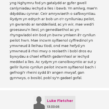
yng Nghymru fod yn gatalydd ar gyfer gwell
canlyniadau iechyd a lles i bawb. Yn amlwg, mae'n
ddyddiau cynnar. Ceir amrywiaeth o safbwyntiau.
Rydym yn edrych ar bob un o'r cynlluniau peilot,
yn gwrando ar randdeiliaid, ac yn wir, mae wedi'i
groesawu'n lleol, yn genedlaethol ac yn
rhyngwladol ein bod yn bwrw ymlaen â'r cynllun
peilot hwn. Mae incwm sylfaenol cyffredinol yn
ymwneud â lleihau tlodi, ond mae hefyd yn
ymwneud â rhoi mwy o reolaeth i bobl dros eu
bywydau a chael effaith gadarnhaol ar iechyd
meddwl a lles. Ac rydym yn canolbwyntio ar sut y
gellir llunio cynllun peilot incwm sylfaenol bach i
gefnogi'r rheini sydd â'r angen mwyaf, gan
gynnwys, o bosibl, pobl sy'n gadael gofal.
Luke Fletcher
13:33:05