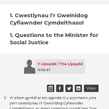
1. Cwestiynau i’r Gweinidog
Cyfiawnder Cymdeithasol
1. Questions to the Minister for
Social Justice
Y Llywydd / The Llywydd
13:30:37
Video
Yr eitem gyntaf ar ein agenda ni y prynhawn yma
2
yw'r cwestiynau i'r Gweinidog Cyfiawnder
Cymdeithasol, ac mae'r cwestiwn cyntaf gan Tom