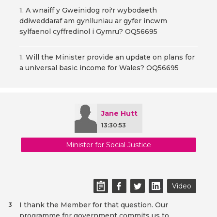
1. A wnaiff y Gweinidog roi'r wybodaeth
ddiweddaraf am gynlluniau ar gyfer incwm
sylfaenol cyffredinol i Gymru? OQ56695
1. Will the Minister provide an update on plans for
a universal basic income for Wales? OQ56695
Jane Hutt
13:30:53
Minister for Social Justice
Video
I thank the Member for that question. Our
3
programme for government commits us to