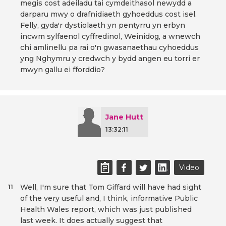
megis cost adeiladu tai cymdeithasol newydd a
darparu mwy o drafnidiaeth gyhoeddus cost isel.
Felly, gyda'r dystiolaeth yn pentyrru yn erbyn
incwm sylfaenol cyffredinol, Weinidog, a wnewch
chi amlinellu pa rai o'n gwasanaethau cyhoeddus
yng Nghymru y credwch y bydd angen eu torri er
mwyn gallu ei fforddio?
Jane Hutt
13:32:11
Video
Well, I'm sure that Tom Giffard will have had sight
11
of the very useful and, I think, informative Public
Health Wales report, which was just published
last week. It does actually suggest that