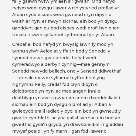
fel y gallwn fwrw ymlaen â'r gwaith. Ond hefyd,
rydym wedi dysgu llawer wrth ystyried profiad yr
Alban sydd eisoes wedi gwneud cryn dipyn o
waith ar hyn, er mwyn sicrhau ein bod yn dysgu
ganddynt gan eu bod eisoes wedi profi hyn o ran
treialu incwm sylfaenol cyffredinol yn yr Alban.
Credaf ei bod hefyd yn bwysig iawn fy mod yn
tynnu sylw'r Aelod at y ffaith bod y Senedd, y
llynedd mewn gwirionedd, hefyd wedi
cymeradwyo a derbyn cynnig—mae gennym
Senedd newydd bellach, ond y Senedd ddiwethaf
—i dreialu incwm sylfaenol cyffredinol yng
Nghymru. Felly, credaf fod cryn dipyn o
ddiddordeb yn hyn, ac mae angen inni ei
ddatblygu yn awr a gwrando ar ein rhanddeiliaid i
sicrhau ein bod yn dysgu o brofiad yr Alban a
gwledydd eraill ledled y byd, ein bod yn gwneud y
gwaith cymhleth, ac yna gallaf sicrhau ein bod yn
gweithio gyda'n gilydd, yn drawsbleidiol i'r graddau
mwyaf posibl, yn fy marn i, gan fod llawer o