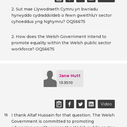
2. Sut mae Llywodraeth Cymru yn bwriadu
hyrwyddo cydraddoldeb o fewn gweithlu'r sector
cyhoeddus yng Nghymru? OQ56675
2. How does the Welsh Government intend to
promote equality within the Welsh public sector
workforce? OQ56675
Jane Hutt
13:35:10
Video
I thank Altaf Hussain for that question. The Welsh
15
Government is committed to promoting