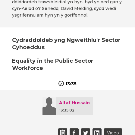
ddiddordeb trawsbleidiol yn hyn, hyd yn oed gan y
cyn-Aelod o'r Senedd, David Melding, sydd wedi
ysgrifennu am hyn yn y gorffennol.
Cydraddoldeb yng Ngweithlu'r Sector
Cyhoeddus
Equality in the Public Sector
Workforce
13:35
Altaf Hussain
13:35:02
Video