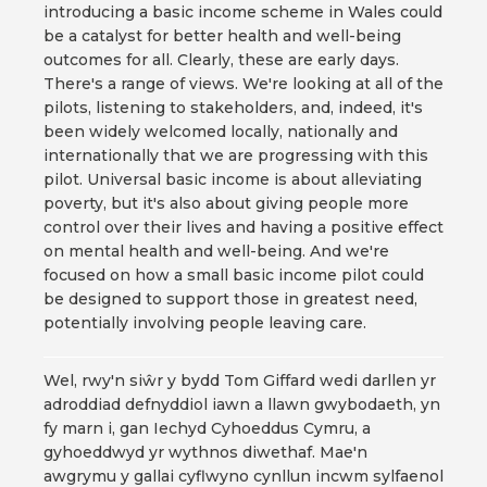
introducing a basic income scheme in Wales could
be a catalyst for better health and well-being
outcomes for all. Clearly, these are early days.
There's a range of views. We're looking at all of the
pilots, listening to stakeholders, and, indeed, it's
been widely welcomed locally, nationally and
internationally that we are progressing with this
pilot. Universal basic income is about alleviating
poverty, but it's also about giving people more
control over their lives and having a positive effect
on mental health and well-being. And we're
focused on how a small basic income pilot could
be designed to support those in greatest need,
potentially involving people leaving care.
Wel, rwy'n siŵr y bydd Tom Giffard wedi darllen yr
adroddiad defnyddiol iawn a llawn gwybodaeth, yn
fy marn i, gan Iechyd Cyhoeddus Cymru, a
gyhoeddwyd yr wythnos diwethaf. Mae'n
awgrymu y gallai cyflwyno cynllun incwm sylfaenol