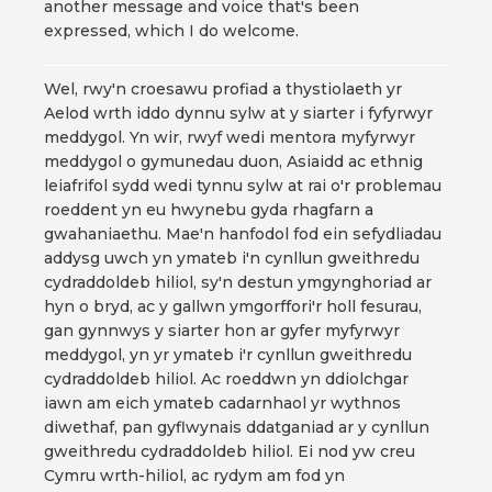
another message and voice that's been
expressed, which I do welcome.
Wel, rwy'n croesawu profiad a thystiolaeth yr
Aelod wrth iddo dynnu sylw at y siarter i fyfyrwyr
meddygol. Yn wir, rwyf wedi mentora myfyrwyr
meddygol o gymunedau duon, Asiaidd ac ethnig
leiafrifol sydd wedi tynnu sylw at rai o'r problemau
roeddent yn eu hwynebu gyda rhagfarn a
gwahaniaethu. Mae'n hanfodol fod ein sefydliadau
addysg uwch yn ymateb i'n cynllun gweithredu
cydraddoldeb hiliol, sy'n destun ymgynghoriad ar
hyn o bryd, ac y gallwn ymgorffori'r holl fesurau,
gan gynnwys y siarter hon ar gyfer myfyrwyr
meddygol, yn yr ymateb i'r cynllun gweithredu
cydraddoldeb hiliol. Ac roeddwn yn ddiolchgar
iawn am eich ymateb cadarnhaol yr wythnos
diwethaf, pan gyflwynais ddatganiad ar y cynllun
gweithredu cydraddoldeb hiliol. Ei nod yw creu
Cymru wrth-hiliol, ac rydym am fod yn