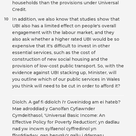
households than the provisions under Universal
Credit.
In addition, we also know that studies show that
10
UBI also has a limited effect on people's overall
engagement with the labour market, and they
also ask whether a higher rated UBI would be so
expensive that it's difficult to invest in other
essential services, such as the cost of
construction of new social housing and the
provision of low-cost public transport. So, with the
evidence against UBI stacking up, Minister, will
you outline which of our public services in Wales
you think will need to be cut in order to afford it?
Diolch. A gaf fi ddiolch i'r Gweinidog am ei hateb?
Mae adroddiad y Ganolfan Cyfiawnder
Cymdeithasol, 'Universal Basic Income: An
Effective Policy for Poverty Reduction', yn dadlau
nad yw incwm sylfaenol cyffredinol yn
fforddiadwy, gan beryglu'r gallu i ddarparu