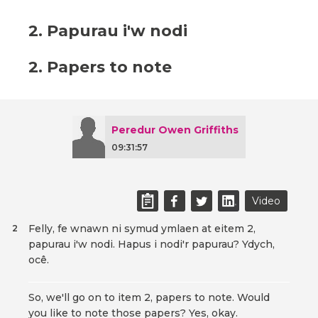
2. Papurau i'w nodi
2. Papers to note
Peredur Owen Griffiths
09:31:57
Video
Felly, fe wnawn ni symud ymlaen at eitem 2,
2
papurau i'w nodi. Hapus i nodi'r papurau? Ydych,
ocê.
So, we'll go on to item 2, papers to note. Would
you like to note those papers? Yes, okay.