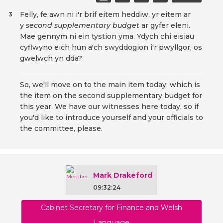
Felly, fe awn ni i'r brif eitem heddiw, yr eitem ar
3
y
second supplementary budget
ar gyfer eleni.
Mae gennym ni ein tystion yma. Ydych chi eisiau
cyflwyno eich hun a'ch swyddogion i'r pwyllgor, os
gwelwch yn dda?
So, we'll move on to the main item today, which is
the item on the second supplementary budget for
this year. We have our witnesses here today, so if
you'd like to introduce yourself and your officials to
the committee, please.
Mark Drakeford
09:32:24
Cabinet Secretary for Finance and Welsh
Language