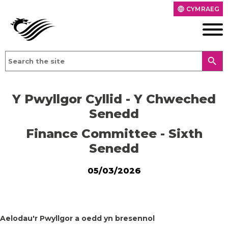
CYMRAEG
language
search
Y Pwyllgor Cyllid - Y Chweched
Senedd
Finance Committee - Sixth
Senedd
05/03/2026
Aelodau'r Pwyllgor a oedd yn bresennol