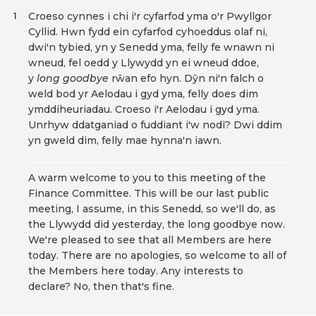
Croeso cynnes i chi i'r cyfarfod yma o'r Pwyllgor
1
Cyllid. Hwn fydd ein cyfarfod cyhoeddus olaf ni,
dwi'n tybied, yn y Senedd yma, felly fe wnawn ni
wneud, fel oedd y Llywydd yn ei wneud ddoe,
y
long goodbye
rŵan efo hyn. Dŷn ni'n falch o
weld bod yr Aelodau i gyd yma, felly does dim
ymddiheuriadau. Croeso i'r Aelodau i gyd yma.
Unrhyw ddatganiad o fuddiant i'w nodi? Dwi ddim
yn gweld dim, felly mae hynna'n iawn.
A warm welcome to you to this meeting of the
Finance Committee. This will be our last public
meeting, I assume, in this Senedd, so we'll do, as
the Llywydd did yesterday, the long goodbye now.
We're pleased to see that all Members are here
today. There are no apologies, so welcome to all of
the Members here today. Any interests to
declare? No, then that's fine.