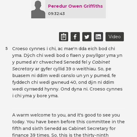
Peredur Owen Griffiths
09:32:43
Video
Croeso cynnes i chi, ac mae'n dda eich bod chi
5
yma. Dŷch chi wedi bod o flaen y pwyllgor yma yn
y pumed a'r chweched Senedd fel y
Cabinet
Secretary
ar gyfer cyllid 39 o weithiau. So, pe
buasem ni ddim wedi canslo un yn y pumed, fe
fyddech chi wedi gwneud 40, ond dŷn ni ddim
wedi cyrraedd hynny. Ond dyna ni. Croeso cynnes
i chi yma y bore yma.
A warm welcome to you, and it's good to see you
today. You have been before this committee in the
fifth and sixth Senedd as Cabinet Secretary for
finance 39 times. So, this is the thirty-ninth