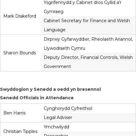
Ysgrifennydd y Cabinet dros Gyllid a’r
Gymraeg
Mark Drakeford
Cabinet Secretary for Finance and Welsh
Language
Dirprwy Gyfarwyddwr, Rheolaeth Ariannol,
Llywodraeth Cymru
Sharon Bounds
Deputy Director, Financial Controls, Welsh
Government
Swyddogion y Senedd a oedd yn bresennol
Senedd Officials in Attendance
Cynghorydd Cyfreithiol
Ben Harris
Legal Adviser
Ymchwilydd
Christian Tipples