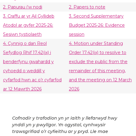
2. Papurau i'w nodi
2. Papers to note
3. Craffu ar yr Ail Gyllideb
3. Second Supplementary
Atodol ar gyfer 2025-26:
Budget 2025-26: Evidence
Sesiwn tystiolaeth
session
4. Cynnig o dan Reol
4. Motion under Standing
Sefydlog Rhif 17.42(ix) i
Order 17.42(ix) to resolve to
benderfynu gwahardd y
exclude the public from the
cyhoedd o weddill y
remainder of this meeting,
cyfarfod hwn ac o’r cyfarfod
and the meeting on 12 March
ar 12 Mawrth 2026
2026
Cofnodir y trafodion yn yr iaith y llefarwyd hwy
ynddi yn y pwyllgor. Yn ogystal, cynhwysir
trawsgrifiad o’r cyfieithu ar y pryd. Lle mae